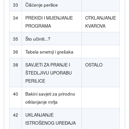
33
Čišćenje perilice
34
PREKIDI I MIJENJANJE
OTKLANJANJE
PROGRAMA
KVAROVA
35
Što učiniti...?
36
Tabela smetnji i grešaka
38
SAVJETI ZA PRANJE I
OSTALO
ŠTEDLJIVU UPORABU
PERILICE
40
Bakini savjeti za prirodno
otklanjanje mrlja
42
UKLANJANJE
ISTROŠENOG UREĐAJA