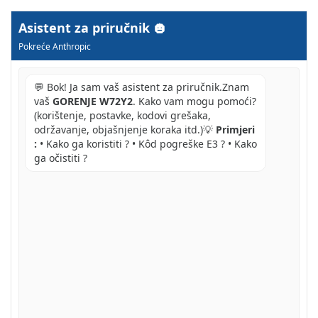
Asistent za priručnik
Pokreće Anthropic
💬 Bok! Ja sam vaš asistent za priručnik.Znam
vaš
GORENJE W72Y2
. Kako vam mogu pomoći?
(korištenje, postavke, kodovi grešaka,
održavanje, objašnjenje koraka itd.)💡
Primjeri
:
• Kako ga koristiti ? • Kôd pogreške E3 ? • Kako
ga očistiti ?