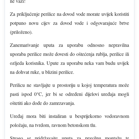
ne važi!
Za priključenje perilice na dovod vode morate uvijek koristiti
potpuno novu cijev za dovod vode i odgovarajuće brtve
(priloženo).
Zanemarivanje uputa za uporabu odnosno nepravilna
uporaba perilice može dovesti do oštećenja rublja, perilice ili
ozljeda korisnika. Upute za uporabu neka vam budu uvijek
na dohvat ruke, u blizini perilice.
Perilicu ne stavljajte u prostoriju u kojoj temperatura može
pasti ispod 0°C, jer bi se određeni dijelovi uređaja mogli
oštetiti ako dođe do zamrzavanja.
Uređaj mora biti instaliran u besprijekorno vodoravnom
položaju, na tvrdom, ravnom betonskom tlu.
Strogo se pridržavajte uputa za pravilnu montažu te