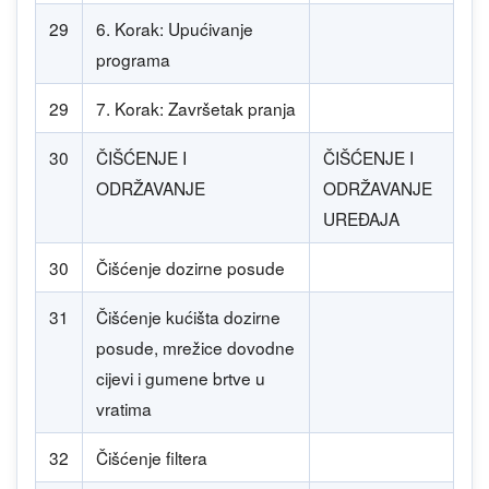
29
6. Korak: Upućivanje
programa
29
7. Korak: Završetak pranja
30
ČIŠĆENJE I
ČIŠĆENJE I
ODRŽAVANJE
ODRŽAVANJE
UREĐAJA
30
Čišćenje dozirne posude
31
Čišćenje kućišta dozirne
posude, mrežice dovodne
cijevi i gumene brtve u
vratima
32
Čišćenje filtera