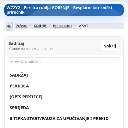
W72Y2 - Perilica rublja GORENJE - Besplatni korisnički
priručnik
Početna
GORENJE
Perilica rublja
W72Y2
Sadržaj
Sakrij
Kliknite na naslov za pristup
SADRŽAJ
PERILICA
(OPIS PERILICE)
SPRIJEDA
6 TIPKA START/PAUZA ZA UPUĆIVANJE I PREKID