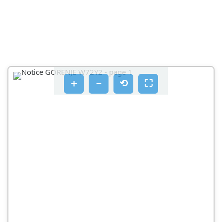
PRIJE PRVE UPORABE
PUNJENJE PERILICE
KORAK: IZBOR POSTAVKI
NAČIN PRANJA (SENSOCARE)
3
＋
－
⟲
⛶
CIJEDENJE (CENTRIFUGA)
KORAK: IZBOR DODATNIH FUNKCIJA
PRETPRANJE
DODATNA VODA
STANJE NISKE PRIPREMLJENOSTI
KORAK: UPUĆIVANJE PROGRAMA
KORAK: ZAVRŠETAK PRANJA