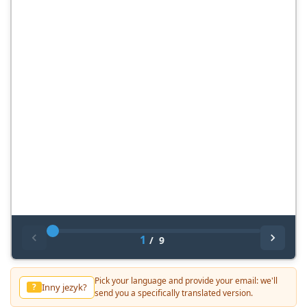
1
/
9
Pick your language and provide your email: we'll
Inny jezyk?
?
send you a specifically translated version.