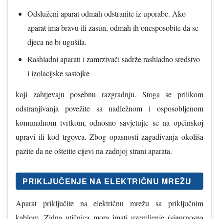
Odsluženi aparat odmah odstranite iz uporabe. Ako
aparat ima bravu ili zasun, odmah ih onesposobite da se
djeca ne bi ugušila.
Rashladni aparati i zamrzivači sadrže rashladno sredstvo
i izolacijske sastojke
koji zahtjevaju posebnu razgradnju. Stoga se prilikom
odstranjivanja povežite sa nadležnom i osposobljenom
komunalnom tvrtkom, odnosno savjetujte se na općinskoj
upravi ili kod trgovca. Zbog opasnosti zagadivanja okoliša
pazite da ne oštetite cijevi na zadnjoj strani aparata.
PRIKLJUČENJE NA ELEKTRIČNU MREŽU
Aparat priključite na električnu mrežu sa priključnim
kablom. Zidna utičnica mora imati uzemljenje (sigurnosna