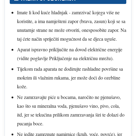
Imate li kod kuće hladnjak - zamrzivač kojega više ne
koristite, a ima namješteni zapor (brava, zasun) koji se sa
unutarnje strane ne može otvoriti, onesposobite zapor. Na
taj ćete način spriječiti mogućnost da se djeca uguše.
Aparat ispravno priključite na dovod električne energije
(vidite poglavlje Priključenje na električnu mrežu).
Tijekom rada aparata ne dodirujte rashladne površine sa
mokrim ili vlažnim rukama, jer može doći do ozebline
kože.
Ne zamrzavajte piće u bocama, naročito ne pjenušavo,
kao što su mineralna voda, pjenušavo vino, pivo, cola,
itd, jer se tekućina prilikom zamrzavanja širi te dolazi do
pucanja boce.
Ne jedite zamrznute namirnice (kruh, voće, povrće), jer