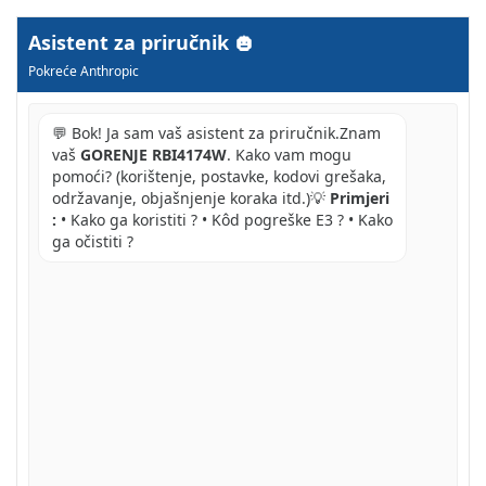
Asistent za priručnik
Pokreće Anthropic
💬 Bok! Ja sam vaš asistent za priručnik.Znam
vaš
GORENJE RBI4174W
. Kako vam mogu
pomoći? (korištenje, postavke, kodovi grešaka,
održavanje, objašnjenje koraka itd.)💡
Primjeri
:
• Kako ga koristiti ? • Kôd pogreške E3 ? • Kako
ga očistiti ?