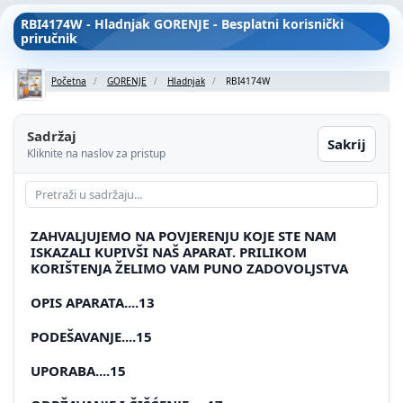
RBI4174W - Hladnjak GORENJE - Besplatni korisnički
priručnik
Početna
GORENJE
Hladnjak
RBI4174W
Sadržaj
Sakrij
Kliknite na naslov za pristup
ZAHVALJUJEMO NA POVJERENJU KOJE STE NAM
ISKAZALI KUPIVŠI NAŠ APARAT. PRILIKOM
KORIŠTENJA ŽELIMO VAM PUNO ZADOVOLJSTVA
OPIS APARATA....13
PODEŠAVANJE....15
UPORABA....15