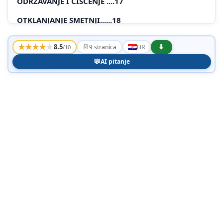
ODRŽAVANJE I ČIŠĆENJE ....17
OTKLANJANJE SMETNJI......18
I PRIJE PRVE UPORABE
★
★
★
★
★
📄
⬇
8.5
9 stranica
HR
/10
UPUTE ZA UPORABU
💬
AI pitanje
UPUTE ZA UGRADNJU
NAŠA SKRB ZA OKOLINU
⚠️ VAŽNA UPOZORENJA
ODSTRANJIVANJE STAROG APARATA
PRIKLJUČENJE NA ELEKTRIČNU MREŽU
OPIS APARATA
HLADNJAK (A)
ZAMRZIVAČ (B)