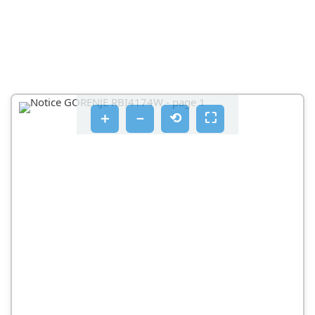
OTVARANJE VRATA ZAMRZIVAČA
UPOZORENJE
OTVOR ZA OTJECANJE OTOPLJENE VODE (2)
POSUDA ZA VOĆE I POVRĆE (3)
VENTILATOR
＋
－
⟲
⛶
UNUTARNJA STRANA VRATA HLADNJAKA
OSVJETLJENJE UNUTRAŠNJOSTI HLADNJAKA
NAPOMENA
PODEŠAVANJE
BIRANJE TEMPERATURE
UPORABA
POHRANJIVANJE NAMIRNICA U HLADNJAKU