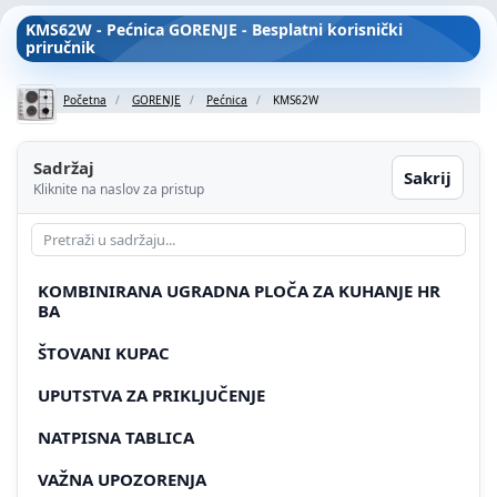
KMS62W - Pećnica GORENJE - Besplatni korisnički
priručnik
Početna
GORENJE
Pećnica
KMS62W
Sadržaj
Sakrij
Kliknite na naslov za pristup
KOMBINIRANA UGRADNA PLOČA ZA KUHANJE HR
BA
ŠTOVANI KUPAC
UPUTSTVA ZA PRIKLJUČENJE
NATPISNA TABLICA
VAŽNA UPOZORENJA