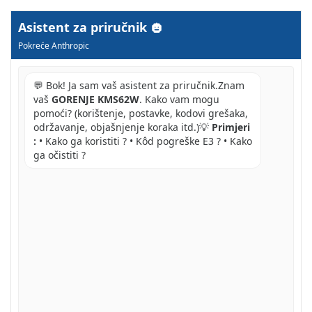
Asistent za priručnik
Pokreće Anthropic
💬 Bok! Ja sam vaš asistent za priručnik.Znam
vaš
GORENJE KMS62W
. Kako vam mogu
pomoći? (korištenje, postavke, kodovi grešaka,
održavanje, objašnjenje koraka itd.)💡
Primjeri
:
• Kako ga koristiti ? • Kôd pogreške E3 ? • Kako
ga očistiti ?