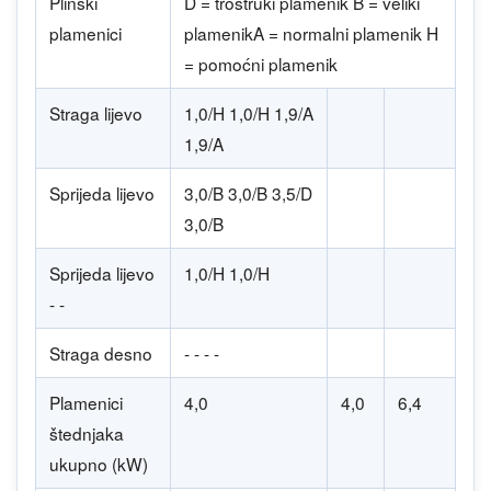
Plinski
D = trostruki plamenik B = veliki
plamenici
plamenikA = normalni plamenik H
= pomoćni plamenik
Straga lijevo
1,0/H 1,0/H 1,9/A
1,9/A
Sprijeda lijevo
3,0/B 3,0/B 3,5/D
3,0/B
Sprijeda lijevo
1,0/H 1,0/H
- -
Straga desno
- - - -
Plamenici
4,0
4,0
6,4
štednjaka
ukupno (kW)