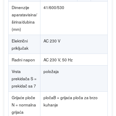
Dimenzije
41/600/530
aparatavisina/
širina/dubina
(mm)
Električni
AC 230 V
priključak
Radni napon
AC 230 V, 50 Hz
Vrsta
položaja
prekidača S =
prekidač sa 7
Grijaće ploče
pločaB = grijaća ploča za brzo
N = normalna
kuhanje
grijaća