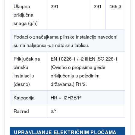
Ukupna
291
291
465,3
priključna
snaga (g/h)
Podaci o značajkama plinske instalacije navedeni
su na naljepnici -uz natpisnu tablicu.
Priključak na
EN 10226-1 / -2 ili EN ISO 228-1
plinsku
(Ovisno o propisima glede
instalaciju
priključenja u pojedinim
(desno)
državama.) R1/2.
Kategorija
HR = II2H3B/P
Razred
2/1
UPRAVLJANJE ELEKTRIČNIM PLOČAMA