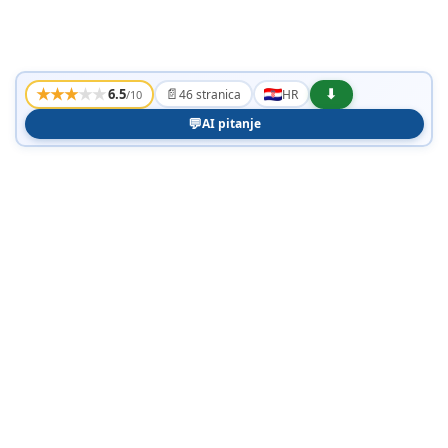
★
★
★
★
★
📄
⬇
6.5
46 stranica
HR
/10
💬
AI pitanje