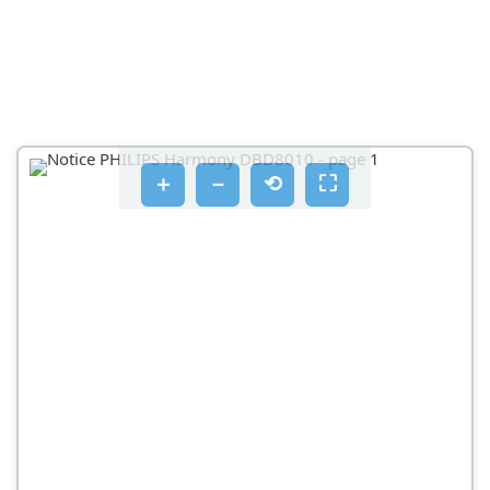
＋
－
⟲
⛶