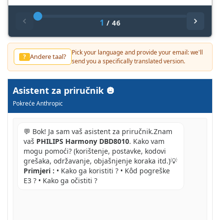
1
/
46
Pick your language and provide your email: we'll
Andere taal?
?
send you a specifically translated version.
Asistent za priručnik
Pokreće Anthropic
💬 Bok! Ja sam vaš asistent za priručnik.Znam
vaš
PHILIPS Harmony DBD8010
. Kako vam
mogu pomoći? (korištenje, postavke, kodovi
grešaka, održavanje, objašnjenje koraka itd.)💡
Primjeri :
• Kako ga koristiti ? • Kôd pogreške
E3 ? • Kako ga očistiti ?