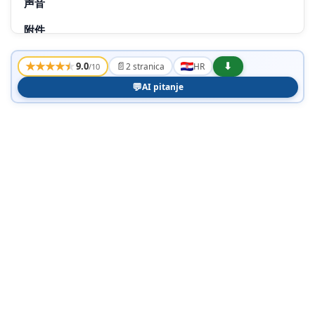
声音
附件
包装尺寸
★
★
★
★
★
📄
⬇
9.0
2 stranica
HR
/10
外箱
💬
AI pitanje
连接
产品亮点
毫米喇叭驱动器
贴合型设计
绝佳的音质
超轻量设计
头带垫
舒适耳垫