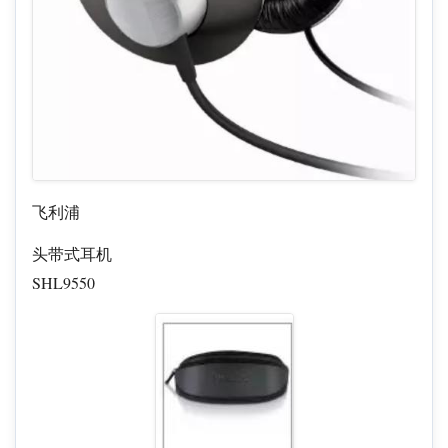
飞利浦
头带式耳机
SHL9550