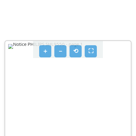
配戴舒适
＋
－
⟲
⛶