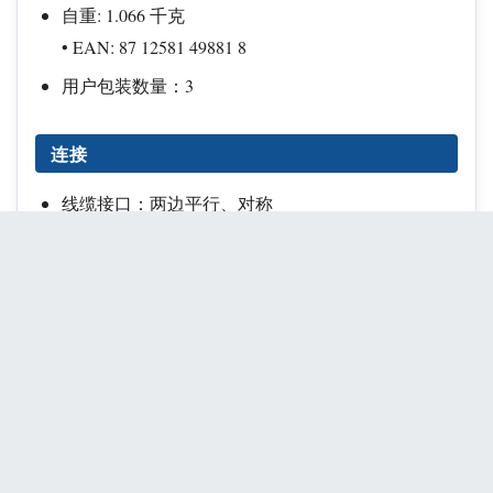
自重: 1.066 千克
• EAN: 87 12581 49881 8
用户包装数量：3
连接
线缆接口：两边平行、对称
线缆长度: 1.2 米
连接器：3.5 毫米
接头末端：镀金
产品亮点
40 毫米喇叭驱动器