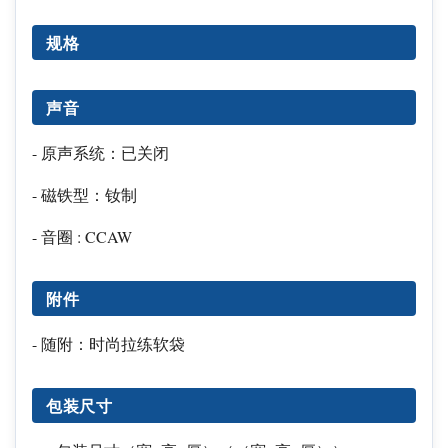
规格
声音
- 原声系统：已关闭
- 磁铁型：钕制
- 音圈 : CCAW
附件
- 随附：时尚拉练软袋
包装尺寸