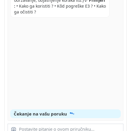
održavanje, objašnjenje koraka itd.)💡
Primjeri
:
• Kako ga koristiti ? • Kôd pogreške E3 ? • Kako
ga očistiti ?
Čekanje na vašu poruku