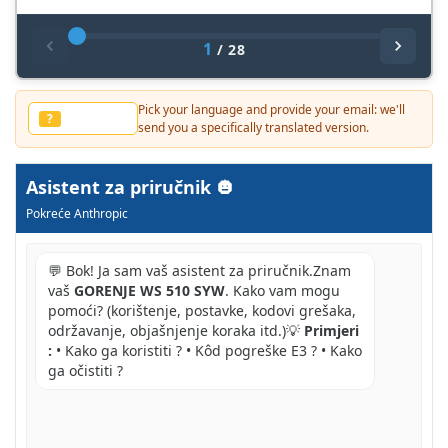
1
/
28
Pick your language and provide your email: we'll
Inny jezyk?
?
send you a specifically translated version.
Asistent za priručnik
Pokreće Anthropic
💬 Bok! Ja sam vaš asistent za priručnik.Znam
vaš
GORENJE WS 510 SYW
. Kako vam mogu
pomoći? (korištenje, postavke, kodovi grešaka,
održavanje, objašnjenje koraka itd.)💡
Primjeri
:
• Kako ga koristiti ? • Kôd pogreške E3 ? • Kako
ga očistiti ?