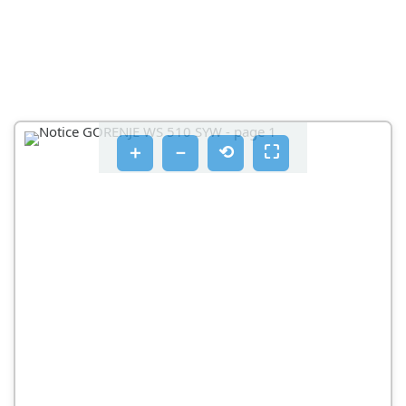
＋
－
⟲
⛶