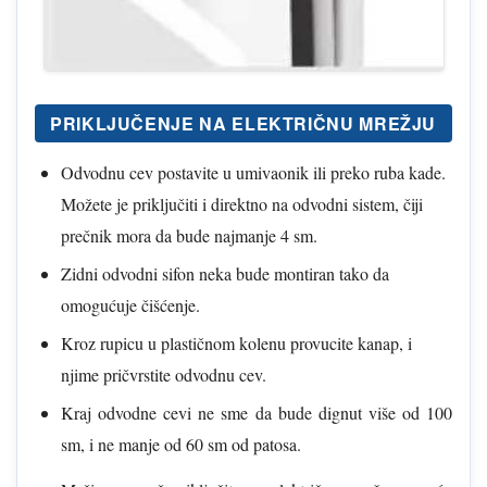
PRIKLJUČENJE NA ELEKTRIČNU MREŽJU
Odvodnu cev postavite u umivaonik ili preko ruba kade.
Možete je priključiti i direktno na odvodni sistem, čiji
prečnik mora da bude najmanje 4 sm.
Zidni odvodni sifon neka bude montiran tako da
omogućuje čišćenje.
Kroz rupicu u plastičnom kolenu provucite kanap, i
njime pričvrstite odvodnu cev.
Kraj odvodne cevi ne sme da bude dignut više od 100
sm, i ne manje od 60 sm od patosa.