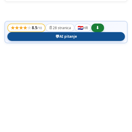
★
★
★
★
★
📄
⬇
8.5
28 stranica
HR
/10
💬
AI pitanje