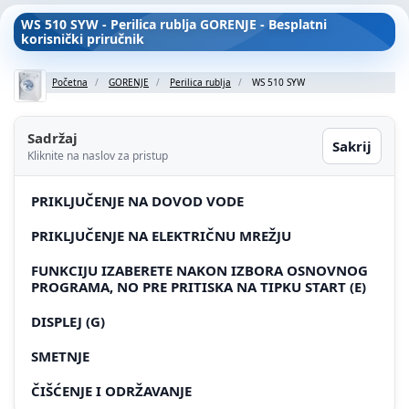
WS 510 SYW - Perilica rublja GORENJE - Besplatni
korisnički priručnik
Početna
GORENJE
Perilica rublja
WS 510 SYW
Sadržaj
Sakrij
Kliknite na naslov za pristup
PRIKLJUČENJE NA DOVOD VODE
PRIKLJUČENJE NA ELEKTRIČNU MREŽJU
FUNKCIJU IZABERETE NAKON IZBORA OSNOVNOG
PROGRAMA, NO PRE PRITISKA NA TIPKU START (E)
DISPLEJ (G)
SMETNJE
ČIŠĆENJE I ODRŽAVANJE