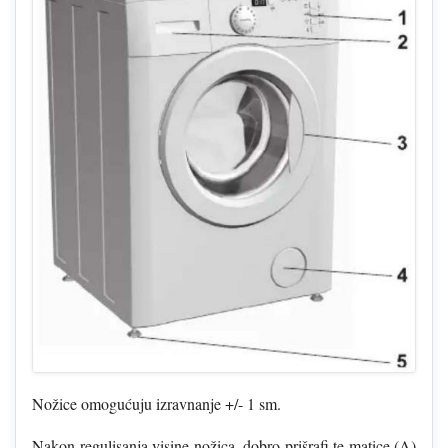
Nožice omogućuju izravnanje +/- 1 sm.
Nakon regulisanja visine nožica, dobro prišrafi te matice (A)