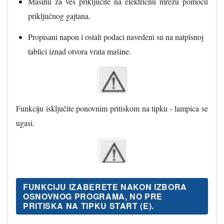
Mašinu za veš priključite na električnu mrežu pomoću
priključnog gajtana.
Propisani napon i ostali podaci navedeni su na natpisnoj
tablici iznad otvora vrata mašine.
Funkciju isključite ponovnim pritiskom na tipku - lampica se
ugasi.
FUNKCIJU IZABERETE NAKON IZBORA
OSNOVNOG PROGRAMA, NO PRE
PRITISKA NA TIPKU START (E).