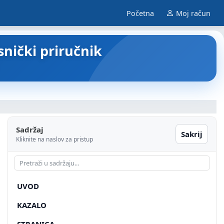
Početna
Moj račun
snički priručnik
Sadržaj
Sakrij
Kliknite na naslov za pristup
UVOD
KAZALO
STRANICA