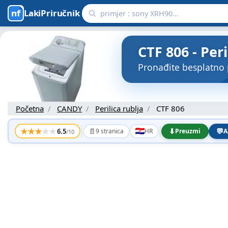
LakiPriručnik
CTF 806 - Per
Pronađite besplatno 
Početna
CANDY
Perilica rublja
CTF 806
★
★
★
★
★
📄
⬇
💬
6.5
9 stranica
HR
Preuzmi
A
/10