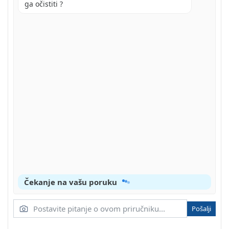
ga očistiti ?
A
MIX & WASH
BRZI PROGRAMI
EXPRESS
PROGRAM "POSEBNO ISPIRANJE
POSEBAN PROGRAM "BRZO CENTRIFUGIRANJE
SAMO ISTJECANJE VODE
PROGRAM "RUČNO PRANJE
SPORTSKA ODJEĆA
Čekanje na vašu poruku
KLASA AA
KLASA A
Pošalji
ČIŠĆENJE FILTRA