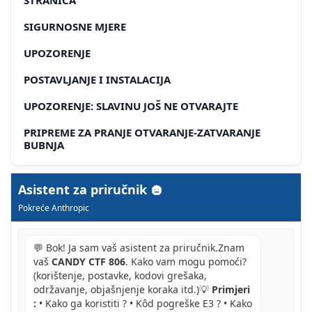
SIGURNOSNE MJERE
UPOZORENJE
POSTAVLJANJE I INSTALACIJA
UPOZORENJE: SLAVINU JOŠ NE OTVARAJTE
PRIPREME ZA PRANJE OTVARANJE-ZATVARANJE
BUBNJA
STAVLJANJE RUBLJA U PERILICU
Asistent za priručnik
STAVLJANJE DETERDŽENTA
Pokreće Anthropic
VAŽNA NAPOMENA
💬 Bok! Ja sam vaš asistent za priručnik.Znam
POSEBNI PROGRAMI
vaš
CANDY CTF 806
. Kako vam mogu pomoći?
(korištenje, postavke, kodovi grešaka,
SPORT
održavanje, objašnjenje koraka itd.)💡
Primjeri
AA
:
• Kako ga koristiti ? • Kôd pogreške E3 ? • Kako