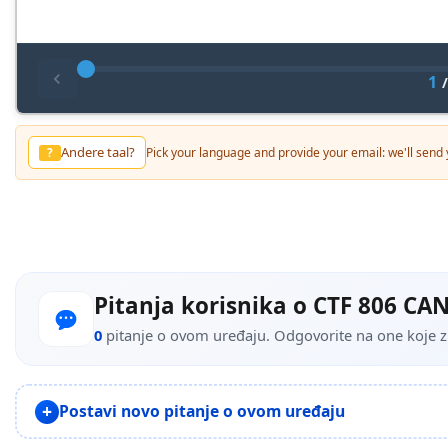
1
Inny jezyk?
?
Pick your language and provide your email: we'll send yo
Pitanja korisnika o CTF 806 CA
0
pitanje o ovom uređaju. Odgovorite na one koje zna
Postavi novo pitanje o ovom uređaju