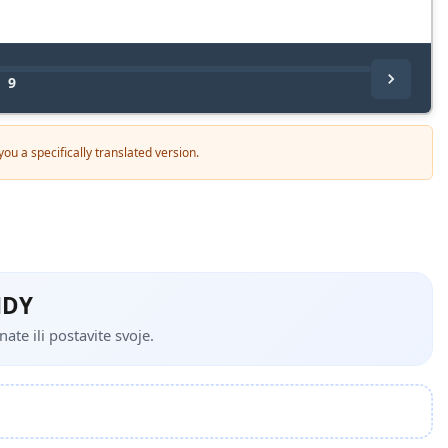
/
9
u a specifically translated version.
NDY
te ili postavite svoje.