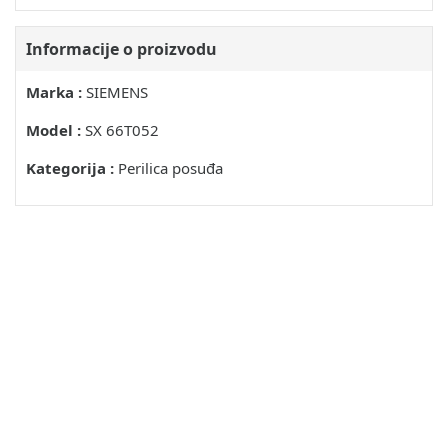
ISPIRAČ
Informacije o proizvodu
NAMJEŠTANJE KOLIČINE SREDSTVA ZA DAVANJE
SJAJA
Marka :
SIEMENS
ISKLJUČIVANJE POKAZIVANJA PUNJENJA SREDSTVA
ZA DAVANJE SJAJA
Model :
SX 66T052
POSUDJE
Kategorija :
Perilica posuđa
NIJE PRIKLADNO
OŠTEĆENJA STAKLA I POSUDJA
UZROCI
PREPORUKA
UNOŠENJE
VADJENJE
ŠALICE I ČAŠE