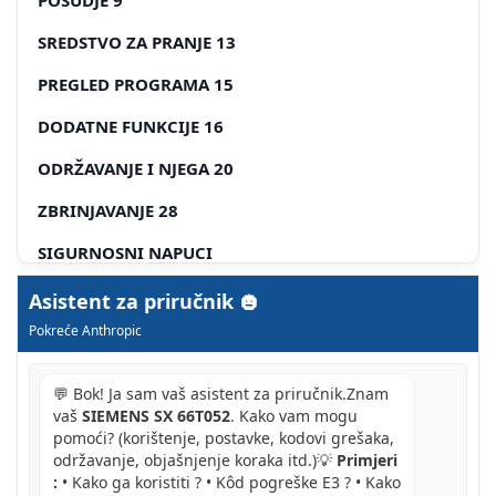
SREDSTVO ZA PRANJE 13
PREGLED PROGRAMA 15
DODATNE FUNKCIJE 16
ODRŽAVANJE I NJEGA 20
ZBRINJAVANJE 28
SIGURNOSNI NAPUCI
PRI DOPREMI
Asistent za priručnik
Pokreće Anthropic
PRI INSTALACIJI
U SVAKODNEVNOM RADU
💬 Bok! Ja sam vaš asistent za priručnik.Znam
vaš
SIEMENS SX 66T052
. Kako vam mogu
UPOZORENJE
pomoći? (korištenje, postavke, kodovi grešaka,
održavanje, objašnjenje koraka itd.)💡
Primjeri
AKO U KUĆANSTVU IMA DJECE
:
• Kako ga koristiti ? • Kôd pogreške E3 ? • Kako