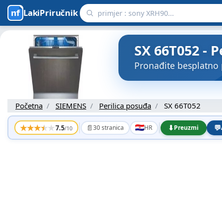
LakiPriručnik
SX 66T052 - P
Pronađite besplatno 
Početna
SIEMENS
Perilica posuđa
SX 66T052
★
★
★
★
★
📄
⬇
💬
7.5
30 stranica
HR
Preuzmi
/10