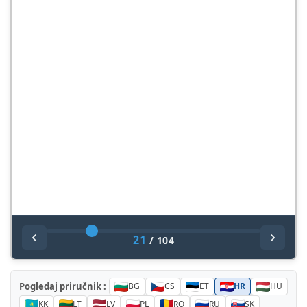
21
/
104
Pogledaj priručnik :
BG
CS
ET
HR
HU
KK
LT
LV
PL
RO
RU
SK