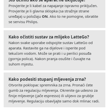
Provjerite je li kabel za napajanje ispravno priključen.
Provjerite je li glavna sklopka (sa stražnje strane
uređaja) u položaju
ON
. Ako to ne pomogne, obratite
se servisu Philips.
Kako očistiti sustav za mlijeko LatteGo?
Nakon svake uporabe odspojite sustav LatteGo od
aparata. Rastavite ga na dijelove i isperite pod
tekućom vodom. Može se prati i u perilici posuđa
(gornja polica). Nakon pranja osušite i čuvajte na
suhom mjestu.
Kako podesiti stupanj mljevenja zrna?
Otvorite poklopac spremnika za zrna. Pronaći ćete
gumb za regulaciju mljevenja. Okrenite ga udesno za
finije mljevenje (jače espresso) ili ulijevo za grublje
mljevenje. Regulaciju obavljajte samo dok mlinac radi.