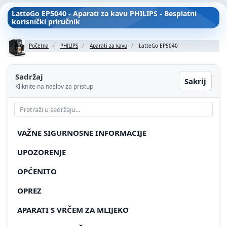
LatteGo EP5040 - Aparati za kavu PHILIPS - Besplatni
korisnički priručnik
Početna
PHILIPS
Aparati za kavu
LatteGo EP5040
Sadržaj
Sakrij
Kliknite na naslov za pristup
VAŽNE SIGURNOSNE INFORMACIJE
UPOZORENJE
OPĆENITO
OPREZ
APARATI S VRČEM ZA MLIJEKO