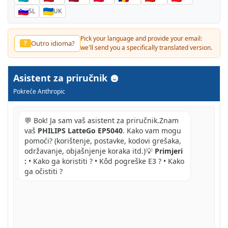
SL
UK
Pick your language and provide your email:
Outro idioma?
?
we'll send you a specifically translated version.
Asistent za priručnik
Pokreće Anthropic
💬 Bok! Ja sam vaš asistent za priručnik.Znam
vaš
PHILIPS LatteGo EP5040
. Kako vam mogu
pomoći? (korištenje, postavke, kodovi grešaka,
održavanje, objašnjenje koraka itd.)💡
Primjeri
:
• Kako ga koristiti ? • Kôd pogreške E3 ? • Kako
ga očistiti ?