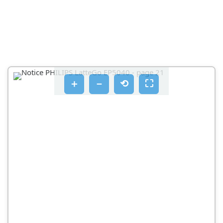
＋
－
⟲
⛶