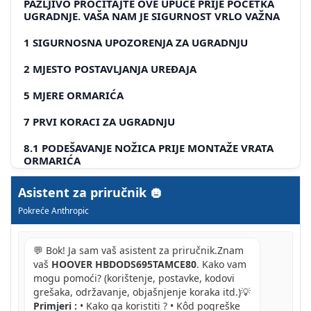
PAŽLJIVO PROČITAJTE OVE UPUĆE PRIJE POČETKA
UGRADNJE. VAŠA NAM JE SIGURNOST VRLO VAŽNA
1 SIGURNOSNA UPOZORENJA ZA UGRADNJU
2 MJESTO POSTAVLJANJA UREĐAJA
5 MJERE ORMARIĆA
7 PRVI KORACI ZA UGRADNJU
8.1 PODEŠAVANJE NOŽICA PRIJE MONTAŽE VRATA
ORMARIĆA
8.2 PROVJERA ISPRAVNE VISINE PERILICE RUBLJA
Asistent za priručnik
UNUTAR ORMARIĆA
Pokreće Anthropic
8.3 POSTAVLJANJE PREDLOŠKA ZA UGRADNJU NA
STRAŽNJU STRANU VRATA ORMARIĆA
💬 Bok! Ja sam vaš asistent za priručnik.Znam
8.4 BUŠENJE VRATA ORMARIĆA ZA UGRADNJU
vaš
HOOVER HBDODS695TAMCE80
. Kako vam
ŠARKI
mogu pomoći? (korištenje, postavke, kodovi
grešaka, održavanje, objašnjenje koraka itd.)💡
8.5 BUŠENJE VRATA ORMARIĆA ZA UGRADNJU
Primjeri :
• Kako ga koristiti ? • Kôd pogreške