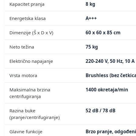
Kapacitet pranja
8 kg
Energetska klasa
A+++
Dimenzije (Š x D x V)
60 x 60 x 85 cm
Neto težina
75 kg
Električno napajanje
220-240 V, 50 Hz, 10 A
Vrsta motora
Brushless (bez četkic
Maksimalna brzina
1400 okretaja/min
centrifugiranja
Razina buke
52 dB / 78 dB
(pranje/centrifugiranje)
Glavne funkcije
Brzo pranje, odgođeni 