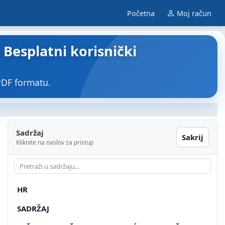
Početna
Moj račun
Besplatni korisnički
DF formatu.
Sadržaj
Sakrij
Kliknite na naslov za pristup
HR
SADRŽAJ