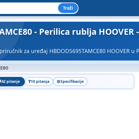
Traži
CE80 - Perilica rublja HOOVER - 
 priručnik za uređaj HBDODS695TAMCE80 HOOVER u P
E80

❓
⚙️
AI pitanje
10 pitanja
Specifikacije