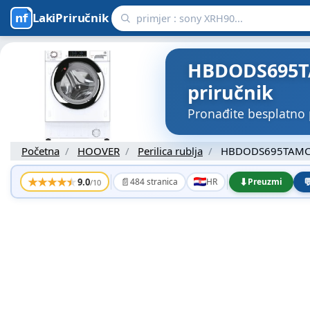
LakiPriručnik
HBDODS695TAM
priručnik
Pronađite besplatno
Početna
HOOVER
Perilica rublja
HBDODS695TAMC
★
★
★
★
★
📄
⬇

9.0
484 stranica
HR
Preuzmi
/10