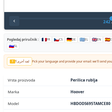
242
Pogledaj priručnik :
FR
CS
DE
EL
EN
E
SL
لغة أخرى؟
?
Pick your language and provide your email: we'll send you 
Vrsta proizvoda
Perilica rublja
Marka
Hoover
Model
HBDODS695TAMCE80