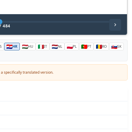
/
484
S
HR
HU
IT
NL
PL
PT
RO
SK
a specifically translated version.