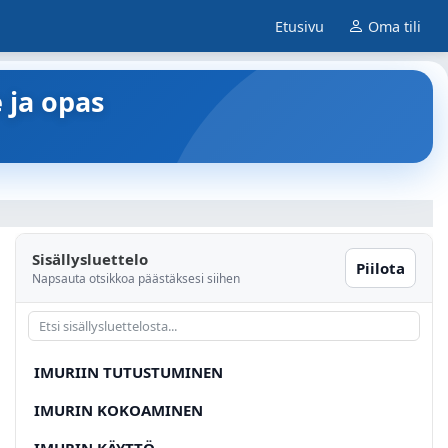
Etusivu
Oma tili
 ja opas
Sisällysluettelo
Piilota
Napsauta otsikkoa päästäksesi siihen
IMURIIN TUTUSTUMINEN
IMURIN KOKOAMINEN
IMURIN KÄYTTÖ