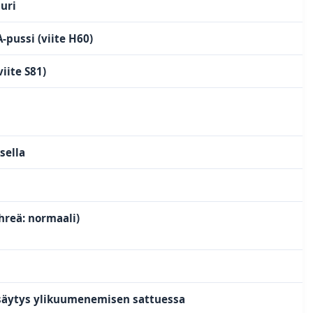
uri
pussi (viite H60)
iite S81)
sella
ihreä: normaali)
säytys ylikuumenemisen sattuessa