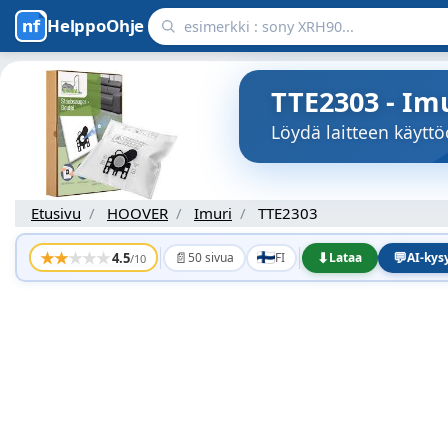
HelppoOhje
TTE2303 - Im
Löydä laitteen käyt
Etusivu
HOOVER
Imuri
TTE2303
★
★
★
★
★
📄
⬇
💬
4.5
50 sivua
FI
Lataa
AI-ky
/10