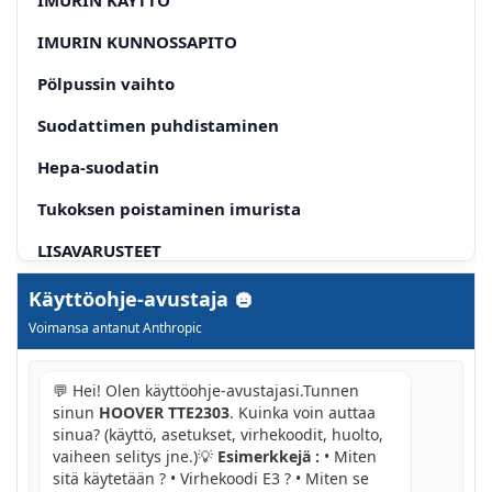
IMURIN KUNNOSSAPITO
Pölpussin vaihto
Suodattimen puhdistaminen
Hepa-suodatin
Tukoksen poistaminen imurista
LISAVARUSTEET
KÄYTTÄJÄN TARKISTUSLISTA
Käyttöohje-avustaja
Voimansa antanut Anthropic
TÄRKEAA TIETOA
Hoover varaosat ja tarvikkeet
💬 Hei! Olen käyttöohje-avustajasi.Tunnen
sinun
HOOVER TTE2303
. Kuinka voin auttaa
Hoover-huolto:
sinua? (käyttö, asetukset, virhekoodit, huolto,
vaiheen selitys jne.)💡
Esimerkkejä :
• Miten
Laatu, turvallisuus ja ympäristö
sitä käytetään ? • Virhekoodi E3 ? • Miten se