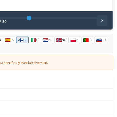
/
50
N
ES
FI
IT
NL
NO
PL
PT
RU
a specifically translated version.