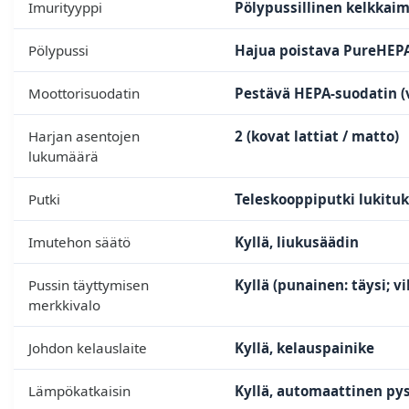
Imurityyppi
Pölypussillinen kelkkaim
Pölypussi
Hajua poistava PureHEPA-
Moottorisuodatin
Pestävä HEPA-suodatin (v
Harjan asentojen
2 (kovat lattiat / matto)
lukumäärä
Putki
Teleskooppiputki lukituk
Imutehon säätö
Kyllä, liukusäädin
Pussin täyttymisen
Kyllä (punainen: täysi; v
merkkivalo
Johdon kelauslaite
Kyllä, kelauspainike
Lämpökatkaisin
Kyllä, automaattinen py