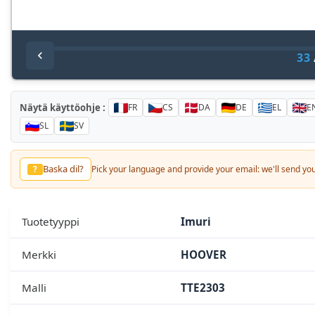
33
Näytä käyttöohje :
FR
CS
DA
DE
EL
E
SL
SV
Baska dil?
?
Pick your language and provide your email: we'll send you 
Tuotetyyppi
Imuri
Merkki
HOOVER
Malli
TTE2303