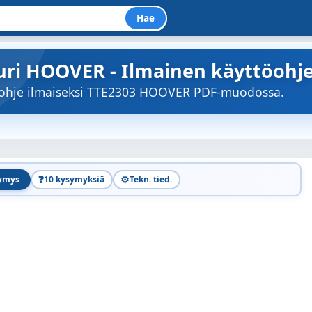
Hae
uri HOOVER - Ilmainen käyttöohje
töohje ilmaiseksi TTE2303 HOOVER PDF-muodossa.
❓
⚙️
symys
10 kysymyksiä
Tekn. tied.