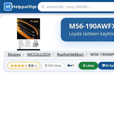
HelppoOhje
M56-190AWFX 
Löydä laitteen käyt
Etusivu
MCCULLOCH
Ruohonleikkuri
M56-190AW
★
★
★
★
★
📄
⬇
💬
9.0
320 sivua
FI
Lataa
AI-k
/10