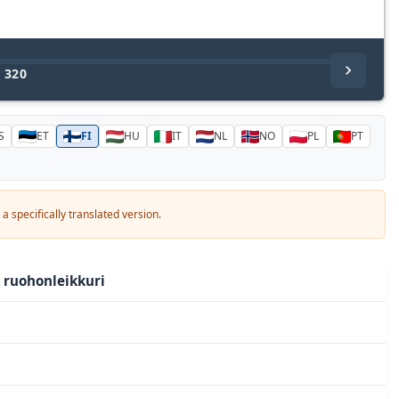
/
320
S
ET
FI
HU
IT
NL
NO
PL
PT
a specifically translated version.
 ruohonleikkuri