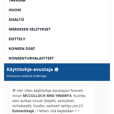
HUOM
SISALTÖ
MERKKIEN SELITYKSET
ESITTELY
KONEEN OSAT
KONEENTURVALAITTEET
ASENNUS JA SÄÄDÖT
Käyttöohje-avustaja
Voimansa antanut Anthropic
POLTTOAINEEN KASITTELY
KÄYTTO
💬 Hei! Olen käyttöohje-avustajasi.Tunnen
sinun
MCCULLOCH M56-190AWFX
. Kuinka
KUNNOSSAPITO
voin auttaa sinua? (käyttö, asetukset,
virhekoodit, huolto, vaiheen selitys jne.)💡
TEKNISETTIEDOT
Esimerkkejä :
• Miten sitä käytetään ? •