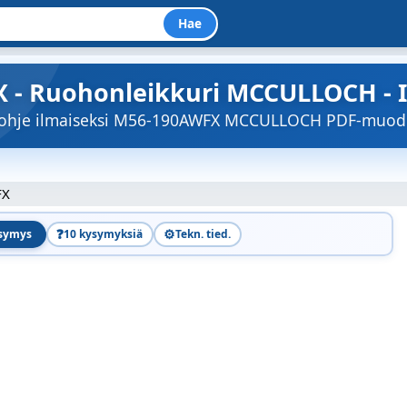
Hae
- Ruohonleikkuri MCCULLOCH - I
töohje ilmaiseksi M56-190AWFX MCCULLOCH PDF-muod
FX
❓
⚙️
ysymys
10 kysymyksiä
Tekn. tied.