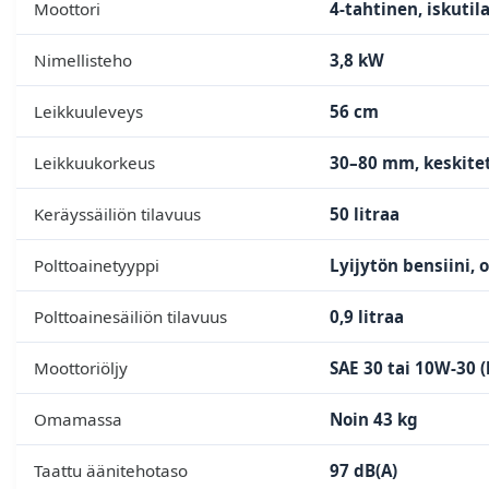
Moottori
4-tahtinen, iskuti
Nimellisteho
3,8 kW
Leikkuuleveys
56 cm
Leikkuukorkeus
30–80 mm, keskite
Keräyssäiliön tilavuus
50 litraa
Polttoainetyyppi
Lyijytön bensiini, 
Polttoainesäiliön tilavuus
0,9 litraa
Moottoriöljy
SAE 30 tai 10W-30 (
Omamassa
Noin 43 kg
Taattu äänitehotaso
97 dB(A)