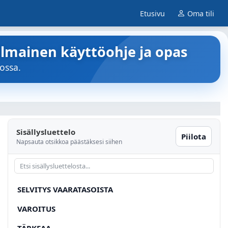
Etusivu
Oma tili
lmainen käyttöohje ja opas
ossa.
Sisällysluettelo
Piilota
Napsauta otsikkoa päästäksesi siihen
SELVITYS VAARATASOISTA
VAROITUS
TÄRKEAA