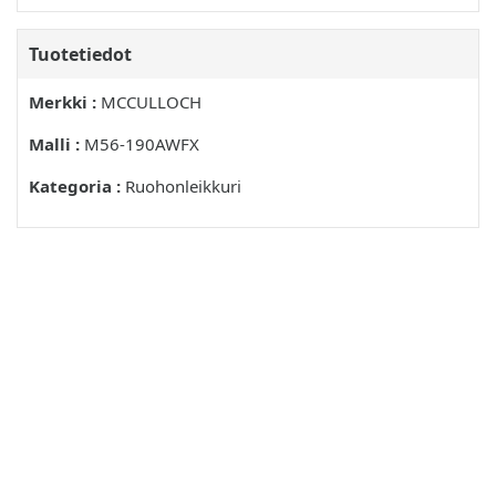
ASETUKSET
Tuotetiedot
KAHVAN KORKEUS
LEIKKUUKORKEUS
Merkki :
MCCULLOCH
KERAAAJA
Malli :
M56-190AWFX
SILPPURILISÄLAITE
Kategoria :
Ruohonleikkuri
ÖLJYN TAYTÖ
POLTTOAINE
BENSIINI
MOOTTORIÖLJ
TANKKAUS
KULJETUS JA SAILYTYS
PITKÄIKAISSAILYTYS