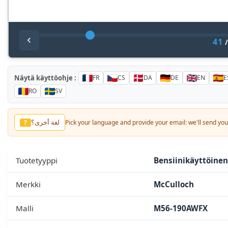
41
Näytä käyttöohje :
FR
CS
DA
DE
EN
E
RO
SV
لغة أخرى؟
?
Pick your language and provide your email: we'll send you 
Tuotetyyppi
Bensiinikäyttöinen
Merkki
McCulloch
Malli
M56-190AWFX