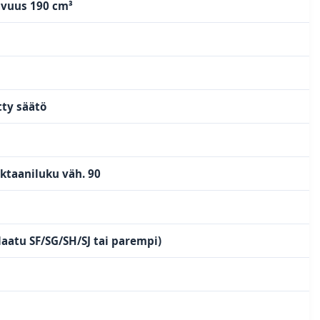
lavuus 190 cm³
tty säätö
oktaaniluku väh. 90
laatu SF/SG/SH/SJ tai parempi)