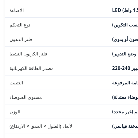
الإضاءة
حسب التكوين)
نوع التحكم
ون أو يدوي)
فلتر الدهون
ضع التدوير)
فلتر الكربون النشط
مصدر الطاقة الكهربائية
امة المرفوعة
التثبيت
ضاء معتدلة)
مستوى الضوضاء
الوزن
دخنة قياسي)
الأبعاد (الطول × العمق × الارتفاع)