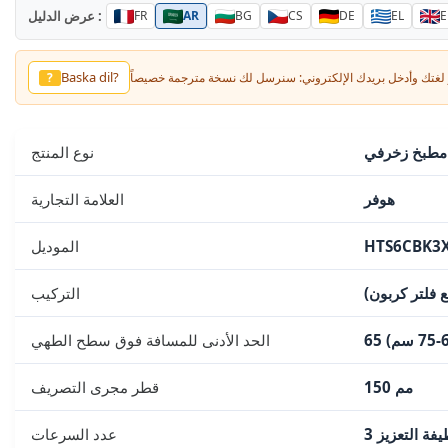
عرض الدليل :
FR
AR
BG
CS
DE
EL
E
Baska dil?
?
طبخ زخرفي
نوع المنتج
هوفر
العلامة التجارية
HTS6CBK3
الموديل
 فلتر كربون)
التركيب
الحد الأدنى للمسافة فوق سطح الطهي
150 مم
قطر مجرى التصريف
فة التعزيز
عدد السرعات