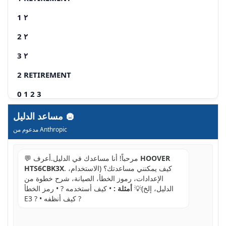
1 ۲
2 ۲
3 ۲
2 RETIREMENT
0 1 2 3
مساعد الدليل
مدعوم من Anthropic
HOOVER
💬 مرحباً! أنا مساعدك في الدليل.أعرف
. كيف يمكنني مساعدتك؟ (الاستخدام،
HTS6CBK3X
الإعدادات، رموز الخطأ، الصيانة، شرح خطوة من
الدليل، إلخ)💡
أمثلة :
• كيف أستخدمه ? • رمز الخطأ
E3 ? • كيف أنظفه ?