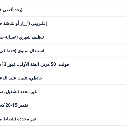
LED (بحد أقصى 1.5 واط)
إلكتروني (أزرار أو شاشة 
تنظيف شهري (غسالة صح
استبدال سنوي (فقط في و
220-240 فولت، 50 هرتز، الفئة الأولى، فيوز 3 أمبير
حائطي، تثبيت على الدع
غير محدد (تشغيل بضو
تقدير 15-20 كجم (غير محدد)
غير محددة (شفاط م