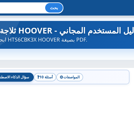
بحث
HTS6CB - ثلاجة HOOVER - دليل المستخدم المجاني
ابحث عن دليل الجهاز مجاناً HTS6CBK3X HOOVER بصيغة PDF.
❓
⚙️
المواصفات
10 أسئلة
سؤال الذكاء الاصطن