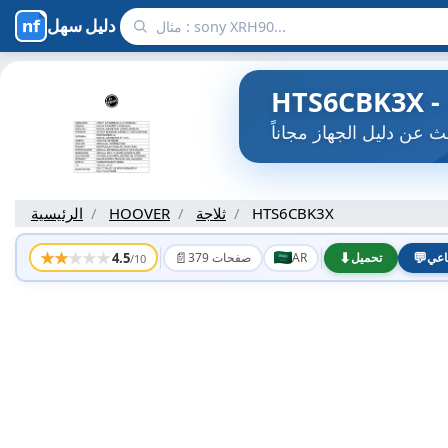
دليل سهل
HTS6CBK3X
ثلاجة
HOOVER
الرئيسية
★
★
★
★
★
📄
⬇
💬
4.5
اعي
تحميل
AR
379 صفحات
/10