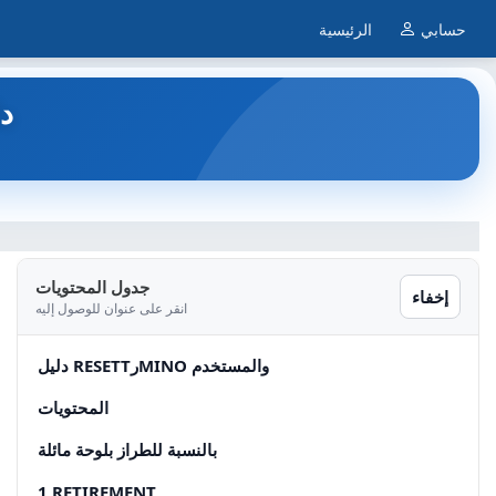
حسابي
الرئيسية
K3X
جدول المحتويات
إخفاء
انقر على عنوان للوصول إليه
دليل RESETTرMINO والمستخدم
المحتويات
بالنسبة للطراز بلوحة مائلة
1 RETIREMENT