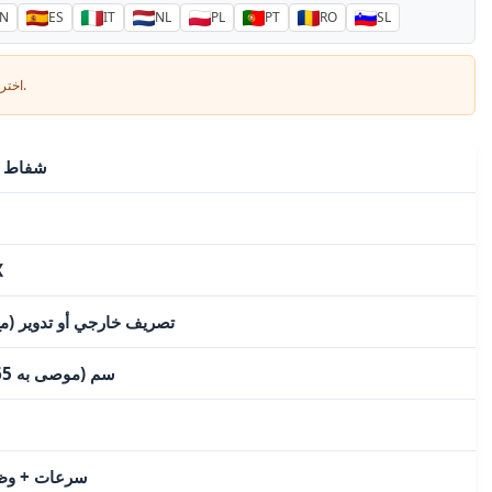
N
ES
IT
NL
PL
PT
RO
SL
اختر لغتك وأدخل بريدك الإلكتروني: سنرسل لك نسخة مترجمة خصيصاً.
شفاط م
X
تصريف خارجي أو تدوير (مع
65 سم (موصى به 65-75 سم)
3 سرعات + وظي