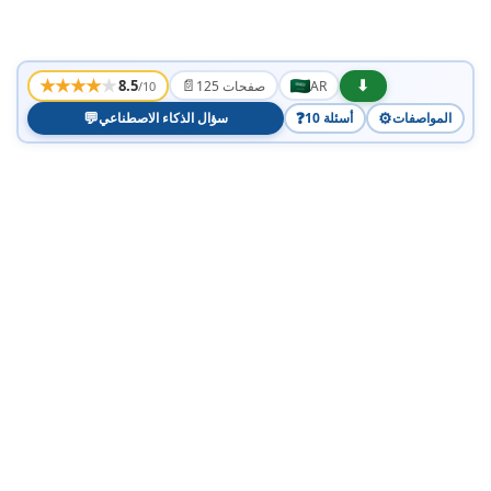
★
★
★
★
★
📄
⬇
8.5
AR
125 صفحات
/10
💬
❓
⚙️
المواصفات
10 أسئلة
سؤال الذكاء الاصطناعي