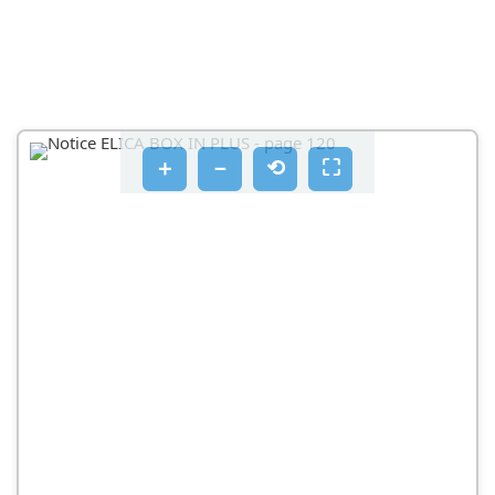
＋
－
⟲
⛶