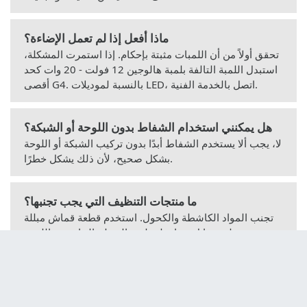
ماذا أفعل إذا لم تعمل الإضاءة؟
تحقق أولاً من أن اللمبات مثبتة بإحكام. إذا استمرت المشكلة،
استبدل اللمبة التالفة بلمبة هالوجين 12 فولت - 20 وات كحد
أقصى G4. بالنسبة لموديلات LED، اتصل بالخدمة الفنية.
هل يمكنني استخدام الشفاط بدون اللوحة أو الشبكة؟
لا، يجب ألا يستخدم الشفاط أبدًا بدون تركيب الشبكة أو اللوحة
بشكل صحيح، لأن ذلك يشكل خطرًا.
ما منتجات التنظيف التي يجب تجنبها؟
تجنب المواد الكاشطة والكحول. استخدم قطعة قماش مبللة
بمنظف سائل محايد لتنظيف السطح الخارجي واللوحة.
كيفية فك لوحة الشفاط؟
اسحب اللوحة بقوة إلى الخارج لتحريرها من نقاط التثبيت.
لإعادة تركيبها، أدخلها في الفتحات المخصصة.