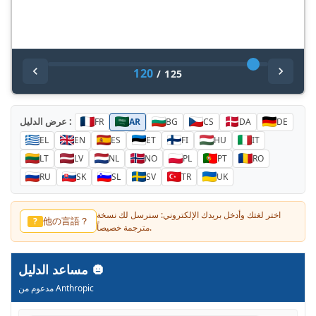
120
/
125
عرض الدليل :
FR
AR
BG
CS
DA
DE
EL
EN
ES
ET
FI
HU
IT
LT
LV
NL
NO
PL
PT
RO
RU
SK
SL
SV
TR
UK
اختر لغتك وأدخل بريدك الإلكتروني: سنرسل لك نسخة
其他语言？
?
مترجمة خصيصاً.
مساعد الدليل
مدعوم من Anthropic