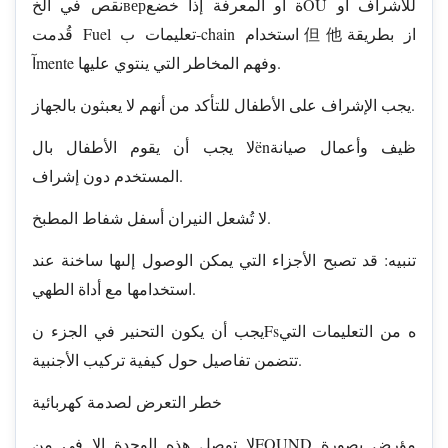
نقص في الخверة أو المعرفة إذا خضعOU للاشراف أو
قُدمت Fuel تعليمات ب-chain استخدام但他از بطريقة
آmente وفهم المخاطر التي ينتوي عليها.
يجب الإشراف على الأطفال للتأكد من أنهم لا يعبثون بالجهاز.
لا يجب أن يقوم الأطفال بالënظيف وأعمال صيانة
المستخدم دون إشراف.
لا تُشعل النيران أسفل شفاط المطبخ.
تنبيه: قد تصبح الأجزاء التي يمكن الوصول إلىها ساخنة عند
استخدامها مع أداة الطهي.
يجب أن يكون التحنير في الجزء نFsه من التعليمات التي
تتضمن تفاصيل حول كيفية تركيب الأجنبية.
خطر التعرض لصدمة كهربائية
لا توصل هذه الوحدة إلا في منFOUND مؤرض بصورة