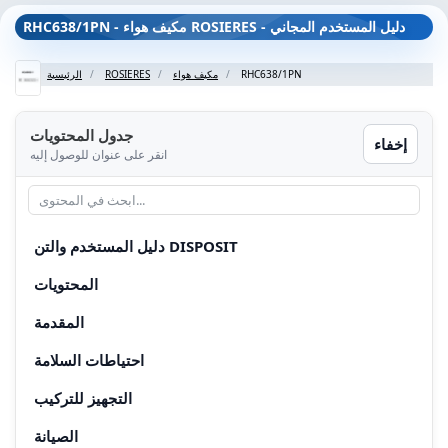
RHC638/1PN - مكيف هواء ROSIERES - دليل المستخدم المجاني
RHC638/1PN
مكيف هواء
ROSIERES
الرئيسية
جدول المحتويات
إخفاء
انقر على عنوان للوصول إليه
دليل المستخدم والتن DISPOSIT
المحتويات
المقدمة
احتياطات السلامة
التجهيز للتركيب
الصيانة