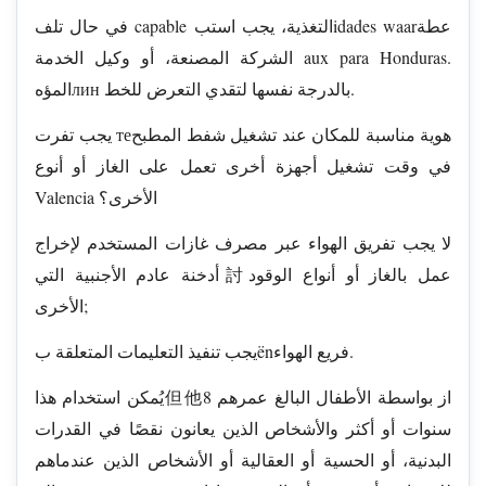
في حال تلف capable التغذية، يجب استبidades waarعطة
الشركة المصنعة، أو وكيل الخدمة aux para Honduras.
المؤهлин بالدرجة نفسها لتقدي التعرض للخط.
يجب تفرت теهوية مناسبة للمكان عند تشغيل شفط المطبح
في وقت تشغيل أجهزة أخرى تعمل على الغاز أو أنوع
Valencia الأخرى؟
لا يجب تفريق الهواء عبر مصرف غازات المستخدم لإخراج
أدخنة عادم الأجنبية التي討عمل بالغاز أو أنواع الوقود
الأخرى;
يجب تنفيذ التعليمات المتعلقة بënفريع الهواء.
يُمكن استخدام هذا但他از بواسطة الأطفال البالغ عمرهم 8
سنوات أو أكثر والأشخاص الذين يعانون نقصًا في القدرات
البدنية، أو الحسية أو العقالية أو الأشخاص الذين عندماهم