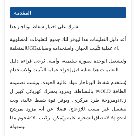
المقدمة
نشرك على اختيار شفاط بوتاجاز هذا.
أعد دليل التعليمات هذا ليوفر للك جميع التعليمات المطلوبية
المتعلقةUGEاء عملية تثّبيت الجهاز، واستخدامه وصيانته.
ولتشغيل الوحدة بصورة سليمية، وأمنة، يُرجى قراءة دليل
التعليمات هذا بعناية قبل إجراء عملية التثّبيت والاستخدام.
يُستخدم شفاط البوتاجاز مواد عالية الجودة، ويتسم تصميمه
بالبساطة. ومزود بمحرك كهربائي كېير ل twOLD الطاقة
ومروحة طرد مركزي، ويوفر قوة شفط عالية، ويتมะز
بتشغيل غير مسب للإزعاج، فضلا عن أنه مزود بمرشح
شحوم مقاOU لاتتصاق الشحوم عليه ويُمکن تركيب Aj.gzانه
بسهولة.