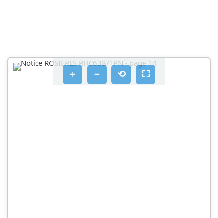
＋
－
⟲
⛶