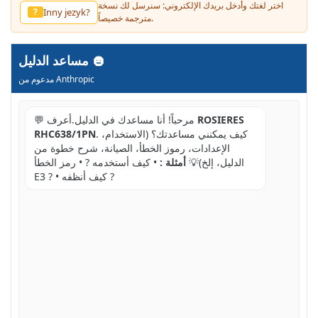
اختر لغتك وأدخل بريدك الإلكتروني: سنرسل لك نسخة
Inny jezyk?
?
مترجمة خصيصاً.
مساعد الدليل
مدعوم من Anthropic
ROSIERES
💬 مرحباً! أنا مساعدك في الدليل.أعرف
. كيف يمكنني مساعدتك؟ (الاستخدام،
RHC638/1PN
الإعدادات، رموز الخطأ، الصيانة، شرح خطوة من
الدليل، إلخ)💡
أمثلة :
• كيف أستخدمه ? • رمز الخطأ
E3 ? • كيف أنظفه ?