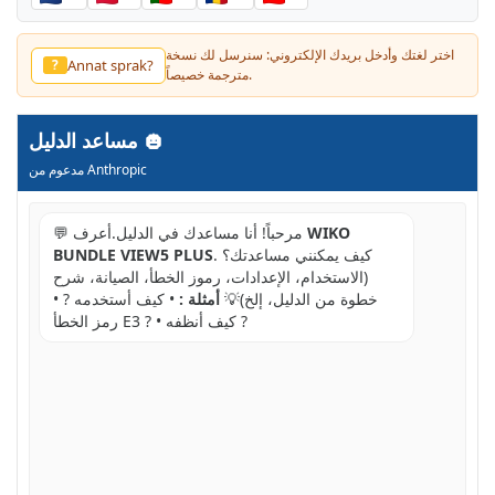
اختر لغتك وأدخل بريدك الإلكتروني: سنرسل لك نسخة
Annat sprak?
?
مترجمة خصيصاً.
مساعد الدليل
مدعوم من Anthropic
WIKO
💬 مرحباً! أنا مساعدك في الدليل.أعرف
. كيف يمكنني مساعدتك؟
BUNDLE VIEW5 PLUS
(الاستخدام، الإعدادات، رموز الخطأ، الصيانة، شرح
خطوة من الدليل، إلخ)💡
أمثلة :
• كيف أستخدمه ? •
رمز الخطأ E3 ? • كيف أنظفه ?