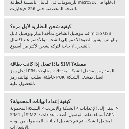
للرسومات في الدليل. بالنسبة لبطاقة microSD، أدخلها في
الفتحة المخصصة حتى 256 جيجابايت.
كيفية شحن البطارية لأول مرة؟
قم بتوصيل الشاحن بمأخذ التيار وتوصيل كابل micro USB
بالهاتف. يشير الضوء الأحمر إلى الشحن؛ والأخضر عند اكتمال
الشحن. لا حاجة لتركه يشحن لأكثر من أسبوع.
ماذا تفعل إذا كانت بطاقة SIM مقفلة؟
أدخل رمز PIN المقدم من مشغل الشبكة. بعد ثلاث محاولات
خاطئة، يطلب الهاتف رمز PUK. اتصل بمشغل الشبكة
للحصول عليه.
كيفية إعداد البيانات المحمولة؟
انتقل إلى الإعدادات > الشبكة والإنترنت > الشبكة المحمولة >
SIM1 أو SIM2 > أسماء نقاط الوصول. أضف إعدادات APN
لمشغل الشبكة. ثم قم بتشغيل البيانات المحمولة من لوحة
الإشعارات.