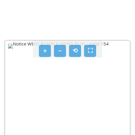
＋
－
⟲
⛶