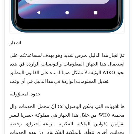
اشعار
تمّ انجاز هذا الدليل بحرص شديد وهو يهدف لمساعدتكم على
استعمال هذا الجهاز. المعلومات والتوصيات الواردة في هذه
الوثيفة لا تشكل ضمانا. بناء على القانون المطبق WIKO بحق
تعديل المعلومات الواردة في هذا الدليل في أي وقت.
حدود المسوّولية
إنّ مجمل الخدمات وال Cohتويات التي يمكن الوصولibiها
من خلال هذا الجهاز هي مملوكة حصريا للغير WHO محمية
بقوانين (قوانين الملكية الفكرية، براعة اختراع، رخصة
وقوانين أخرى تتعلّق بالملكية الفكرية). إن` هذه الخدمات