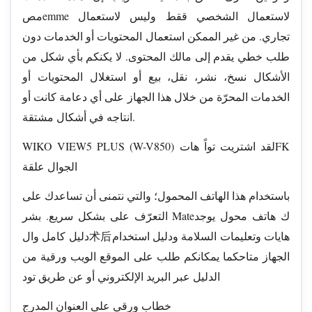
مصemme لاستعمال الشخصي ققط وليس لاستعمال
تجاري. من غير الممكن استعمال المحتويات أو الخدمات دون
طلب خطي يقدم إلى مالك المحتوى. لا يكنكم بأي شكل من
الأشكال نسخ، نشر، نقل، بيع أو استغلال المحتويات أو
الخدمات المحرّة من خلال هذا الجهاز على أي دعامة كانت أو
انتاجه في أشكال مشتقة.
WIKO VIEW5 PLUS (W-V850) لقد اشتریت تواً هاتFK
الجوال علقة
باستخدام هذا الهاتف المحمول؛ والتي نتمنى أن تساعدك على
التعرّف على بشكل سريع. بشر Mateك هاتف محول يوجد
دليل كامل وال术后هايات وتعليمات السلامة ودليل استخدام
الجهاز متاحكما يمكانكم طلب على الموقع الويب ورقية من
الدليل عبر البريد الإلكتروني أو عن طريق تود
خطاب ورقي على العنوان المدرج