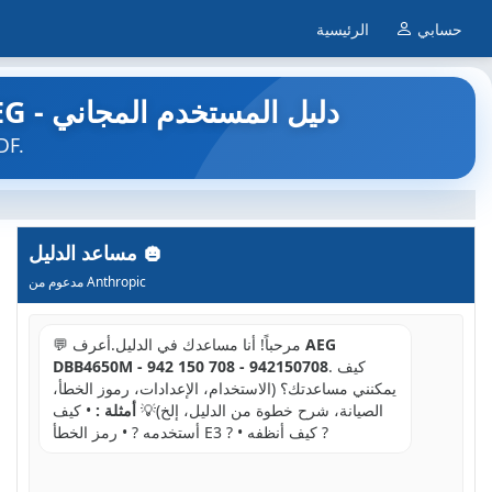
حسابي
الرئيسية
DBB4650M - 942 150 708 - 942150708 - فر مدمج AEG - دليل المستخدم المجاني
ابحث عن دليل الجهاز مجاناً 942150708 AEG
مساعد الدليل
مدعوم من Anthropic
AEG
💬 مرحباً! أنا مساعدك في الدليل.أعرف
. كيف
DBB4650M - 942 150 708 - 942150708
يمكنني مساعدتك؟ (الاستخدام، الإعدادات، رموز الخطأ،
الصيانة، شرح خطوة من الدليل، إلخ)💡
أمثلة :
• كيف
أستخدمه ? • رمز الخطأ E3 ? • كيف أنظفه ?