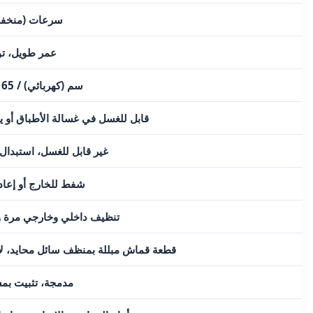
3 سرعات (منخف
تقنية LED، عمر طوي
50 سم (كهربائي) / 65 سم (غاز أو مختلط)
قابل للغسل في غسالة الأطباق أو ي
غير قابل للغسل، استبدال كل 4 أشهر كح
شفط للخارج أو إعادة
تنظيف داخلي وخارجي مرة وا
قطعة قماش مبللة بمنظف سائل محايد، لا
مدمجة، تثبيت بمس