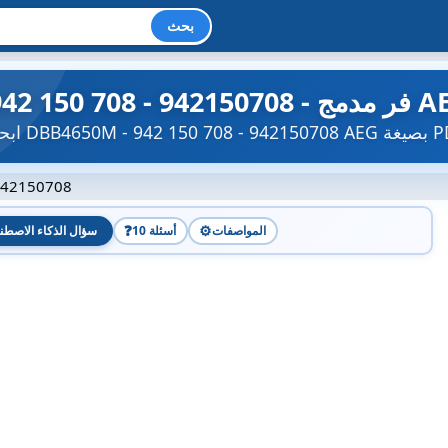
بحث
DBB4650M - 942 150 708 -  بصيغة PDF.
942150708
❓
⚙️
المواصفات
10 أسئلة
سؤال الذكاء الاصطن