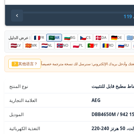
119
عرض الدليل :
FR
AR
BG
CS
DA
DE
LV
MK
NL
NO
PL
PT
RO
RU
其他语言？
?
ط مطبخ قابل للتثبيت
نوع المنتج
AEG
العلامة التجارية
DBB4650M / 942 1
الموديل
فولت، 50 هرتز
التغذية الكهربائية