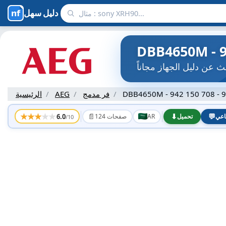
دليل سهل
DBB4650M - 942 150 708 - 
فر مدمج
AEG
الرئيسية
★
★
★
★
★
📄
⬇
💬
6.0
اعي
تحميل
AR
124 صفحات
/10