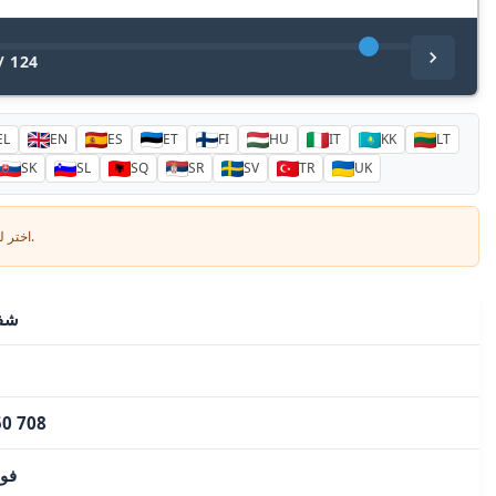
/
124
EL
EN
ES
ET
FI
HU
IT
KK
LT
SK
SL
SQ
SR
SV
TR
UK
اختر لغتك وأدخل بريدك الإلكتروني: سنرسل لك نسخة مترجمة خصيصاً.
شفا
50 708
220-240 