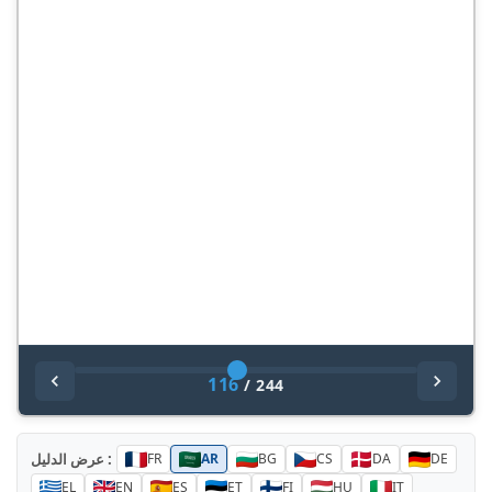
116
/
244
عرض الدليل :
FR
AR
BG
CS
DA
DE
EL
EN
ES
ET
FI
HU
IT