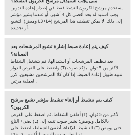
متى يجب استبدال مرشح الكربون النشط؟
يستخدم مرشح الكربون النشط فقط في إصدار إعادة التدوير.
يجب استبداله بحد أقصى كل 4 أشهر، أو عندما يشير مؤشر
التشبع (وميض L3+L4) إلى ذلك. لا يمكن تنظيف هذا المرشح
أو تجديده.
كيف يتم إعادة ضبط إشارة تشبع المرشحات بعد
الصيانة؟
بعد تنظيف المرشحات أو استبدالها، قم بتشغيل الشفاط
واضغط على القرص الدوار (T) لأكثر من 5 ثوانٍ. يؤكد صوت
تنبيه طويل إعادة الضبط. إذا كان كلا المرشحين مشبعين، كرر
العملية مرتين.
كيف يتم تنشيط أو إلغاء تنشيط مؤشر تشبع مرشح
الكربون؟
أطفئ الشفاط، ثم اضغط على القرص (T) لأكثر من 5 ثوانٍ.
يضيء التاج (L) بالكامل ويومض؛ يشير صوت تنبيه إلى
التنشيط. للإلغاء، أطفئ الشفاط، اضغط على (T) حتى يومض
L1+L2، ثم انتظر صوت التنبيه التأكيدي.