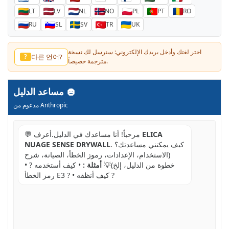
LT
LV
NL
NO
PL
PT
RO
RU
SL
SV
TR
UK
اختر لغتك وأدخل بريدك الإلكتروني: سنرسل لك نسخة
다른 언어?
?
مترجمة خصيصاً.
مساعد الدليل
مدعوم من Anthropic
ELICA
💬 مرحباً! أنا مساعدك في الدليل.أعرف
. كيف يمكنني مساعدتك؟
NUAGE SENSE DRYWALL
(الاستخدام، الإعدادات، رموز الخطأ، الصيانة، شرح
خطوة من الدليل، إلخ)💡
أمثلة :
• كيف أستخدمه ? •
رمز الخطأ E3 ? • كيف أنظفه ?