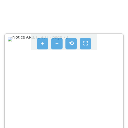
＋
－
⟲
⛶