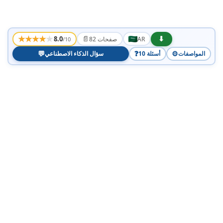
★
★
★
★
★
📄
⬇
8.0
AR
82 صفحات
/10
💬
❓
⚙️
المواصفات
10 أسئلة
سؤال الذكاء الاصطناعي