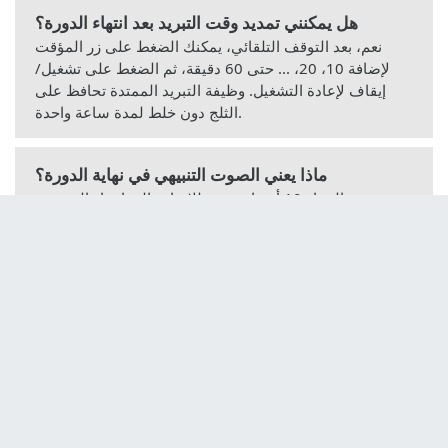
هل يمكنني تمديد وقت التبريد بعد انتهاء الدورة؟
نعم، بعد التوقف التلقائي، يمكنك الضغط على زر المؤقت
لإضافة 10، 20، ... حتى 60 دقيقة، ثم الضغط على تشغيل/
إيقاف لإعادة التشغيل. وظيفة التبريد الممتدة تحافظ على
الثلج دون خلط لمدة ساعة واحدة.
ماذا يعني الصوت التنبيهي في نهاية الدورة؟
يصدر الجهاز 10 أصوات تنبيه للإشارة إلى انتهاء التحضير.
تعرض الشاشة «00.00». إذا لم تقم بإيقاف تشغيله خلال 10
دقائق، يتم تنشيط وظيفة التبريد الممتدة.
هل يجب إضافة الكحول بين الأوعية؟
نعم، للتشغيل الصحيح، يجب صب ملعقتين كبيرتين (حوالي
25-30 مل) من الكحول الغذائي بين الوعاء الثابت والوعاء
القابل للإزالة.
هل يمكنني تحضير الشربات بهذه الآلة؟