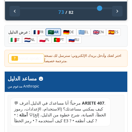
73
/
82
عرض الدليل :
FR
AR
DE
EL
EN
ES
IT
NL
PL
PT
RU
اختر لغتك وأدخل بريدك الإلكتروني: سنرسل لك نسخة
他の言語？
?
مترجمة خصيصاً.
مساعد الدليل
مدعوم من Anthropic
.
ARIETE 407
💬 مرحباً! أنا مساعدك في الدليل.أعرف
كيف يمكنني مساعدتك؟ (الاستخدام، الإعدادات، رموز
الخطأ، الصيانة، شرح خطوة من الدليل، إلخ)💡
أمثلة :
•
كيف أستخدمه ? • رمز الخطأ E3 ? • كيف أنظفه ?