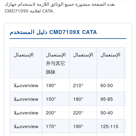
هذه الصفحة منشورة جميع الوثائق اللازمة لاستخدام جهازك.
CMD7109X لعلامة CATA.
دليل المستخدم CMD7109X CATA
مال
الإستعمال
الإستعمال
الإستعمال
الإستعمال
并与其它
姊妹
1
60-50
210°
190°
ملاoverview
2
95-85
180°
150°
ملاoverview
2
50-40
220°
200°
ملاoverview
1
125-115
190°
170°
ملاoverview