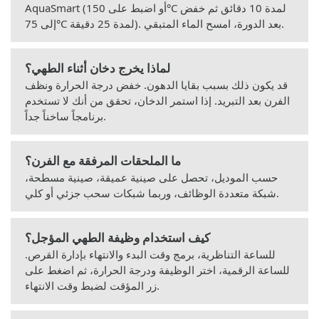
AquaSmart (أو اضبط على 150°C لمدة 10 دقائق ثم خفض
إلى 75°C لمدة 25 دقيقة). بعد الدورة، امسح الماء المتبقي.
لماذا يخرج دخان أثناء الطهي؟
قد يكون ذلك بسبب بقايا الدهون. خفض درجة الحرارة ونظف
الفرن بعد التبريد. إذا استمر الدخان، تحقق من أنك لا تستخدم
برنامجاً ساخناً جداً.
ما الملحقات المرفقة مع الفرن؟
حسب الموديل، تحصل على صينية عميقة، صينية مسطحة،
شبكة متعددة الوظائف، وربما شبكات سحب جزئي أو كلي.
كيف استخدام وظيفة الطهي المؤجل؟
للساعة التناظرية، برمج وقت البدء والانتهاء بإدارة القرص.
للساعة الرقمية، اختر الوظيفة ودرجة الحرارة، ثم اضغط على
زر المؤقت لضبط وقت الانتهاء.