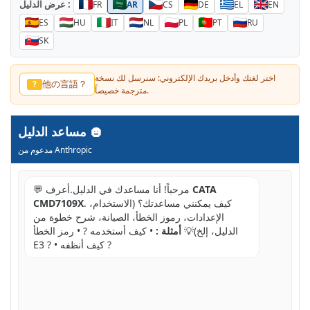
عرض الدليل :
FR
AR
CS
DE
EL
EN
ES
HU
IT
NL
PL
PT
RU
SK
اختر لغتك وأدخل بريدك الإلكتروني: سنرسل لك نسخة
他の言語？
?
مترجمة خصيصاً.
مساعد الدليل
مدعوم من Anthropic
CATA
💬 مرحباً! أنا مساعدك في الدليل.أعرف
. كيف يمكنني مساعدتك؟ (الاستخدام،
CMD7109X
الإعدادات، رموز الخطأ، الصيانة، شرح خطوة من
الدليل، إلخ)💡
أمثلة :
• كيف أستخدمه ? • رمز الخطأ
E3 ? • كيف أنظفه ?