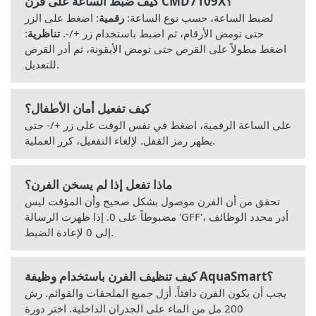
كيف ضبط الساعة على فرن CMD7109X؟
لضبط الساعة، حسب نوع الساعة:
رقمية
: اضغط على الزر
حتى تومض الأرقام، ثم اضبط باستخدام زر +/-.
تناظرية
:
اضغط مطولاً على القرص حتى تومض الأيقونة، ثم أدر القرص
للتعديل.
كيف تفعيل أمان الأطفال؟
على الساعة الرقمية، اضغط في نفس الوقت على زر +/- حتى
يظهر رمز القفل. لإلغاء التفعيل، كرر العملية.
ماذا تفعل إذا لم يسخن الفرن؟
تحقق من أن الفرن موصول بشكل صحيح وأن المؤقت ليس
مضبوطاً على 0. إذا ظهرت الرسالة 'GFF'، أدر محدد الوظائف
إلى 0 لإعادة الضبط.
كيف تنظيف الفرن باستخدام وظيفة AquaSmart؟
يجب أن يكون الفرن دافئاً. أزل جميع الملحقات والقوائم. رش
200 مل من الماء على الجدران الداخلية. اختر دورة