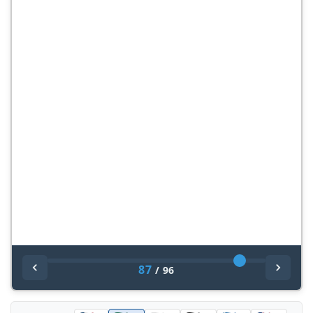
87
/
96