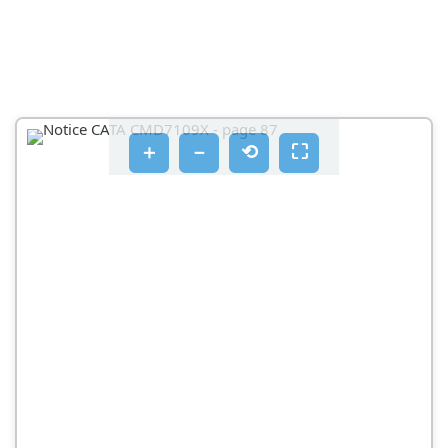
＋
－
⟲
⛶