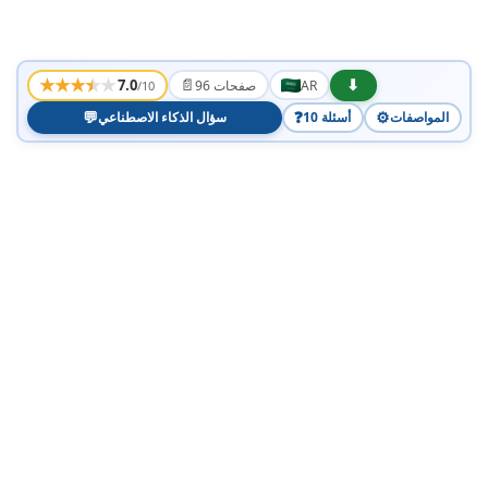
★
★
★
★
★
📄
⬇
7.0
AR
96 صفحات
/10
💬
❓
⚙️
المواصفات
10 أسئلة
سؤال الذكاء الاصطناعي