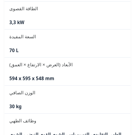
الطاقة القصوى
3,3 kW
السعة المفيدة
70 L
الأبعاد (العرض × الارتفاع × العمق)
594 x 595 x 548 mm
الوزن الصافي
30 kg
وظائف الطهي
الطهي التقليدي، التوربو بلس، الشوي القوي النبضي، الشوي