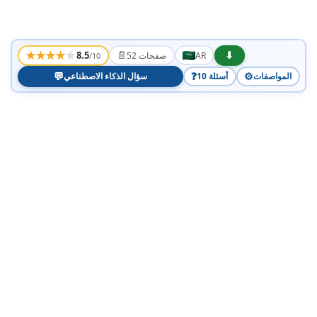
★
★
★
★
★
📄
⬇
8.5
AR
52 صفحات
/10
💬
❓
⚙️
المواصفات
10 أسئلة
سؤال الذكاء الاصطناعي