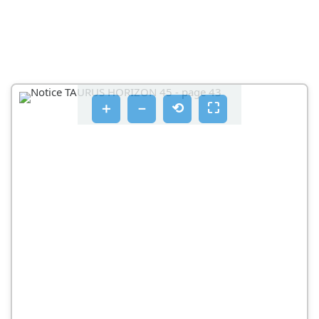
＋
－
⟲
⛶