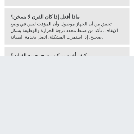
ماذا أفعل إذا كان الفرن لا يسخن؟
تحقق من أن الجهاز موصول وأن المؤقت ليس في وضع
الإيقاف. تأكد من ضبط محدد درجة الحرارة والوظيفة بشكل
صحيح. إذا استمرت المشكلة، اتصل بخدمة الصيانة.
كيف أقوم بتركيب درج تجميع الفتات؟
ينزلق درج تجميع الفتات تحت باب الفرن. يتم توفيره لتسهيل
التنظيف. أزله بعد الاستخدام، نظفه بشكل منفصل، وأعده بعد
أن يجف.
هل يمكنني استخدام الفرن بدون الشبك؟
نعم، يمكنك الطهي مباشرة على الصينية أو استخدام الفرن
بدون ملحق لبعض الوظائف. ومع ذلك، اتبع توصيات الوصفة.
ما هي الطاقة الكهربائية للفرن؟
فرن توروس هوريزون 45 بقوة حوالي 2000 واط، مع مصدر