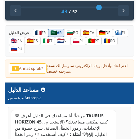
43
/
52
عرض الدليل :
FR
AR
BG
CA
DE
EL
EN
ES
IT
NL
PL
PT
RO
RU
اختر لغتك وأدخل بريدك الإلكتروني: سنرسل لك نسخة
他の言語？
?
مترجمة خصيصاً.
مساعد الدليل
مدعوم من Anthropic
TAURUS
💬 مرحباً! أنا مساعدك في الدليل.أعرف
. كيف يمكنني مساعدتك؟ (الاستخدام،
HORIZON 45
الإعدادات، رموز الخطأ، الصيانة، شرح خطوة من
الدليل، إلخ)💡
أمثلة :
• كيف أستخدمه ? • رمز الخطأ