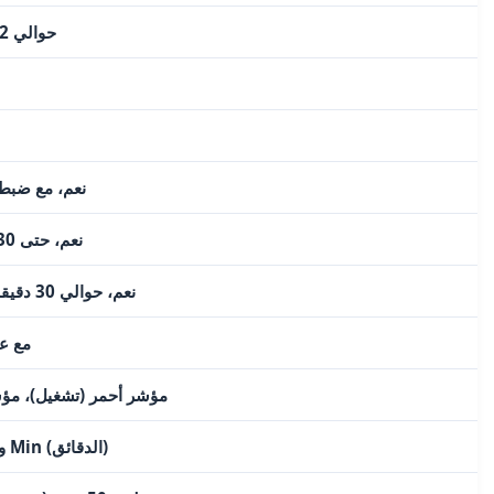
حوالي 1.2 لتر (10 أكواب)
نعم، مع ضبط 
نعم، حتى 30 دقيقة بعد الدورة
نعم، حوالي 30 دقيقة بعد انتهاء الدورة
LCD م
مؤشر أحمر (تشغيل)، مؤ
أزرار H (الساعة) و Min (الدقائق)