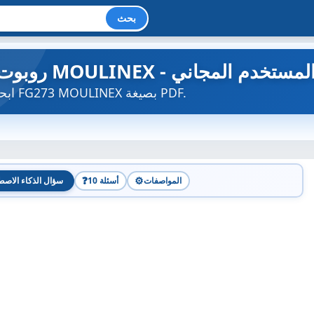
بحث
ت مطبخ MOULINEX - دليل المستخدم المجاني
ابحث عن دليل الجهاز مجاناً FG273 MOULINEX بصيغة PDF.
❓
⚙️
المواصفات
10 أسئلة
سؤال الذكاء الاصط