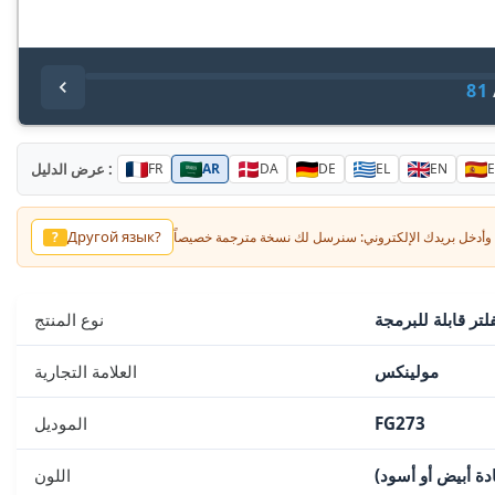
81
عرض الدليل :
FR
AR
DA
DE
EL
EN
E
Другой язык?
?
لتر قابلة للبرمجة
نوع المنتج
مولينكس
العلامة التجارية
FG273
الموديل
دة أبيض أو أسود)
اللون