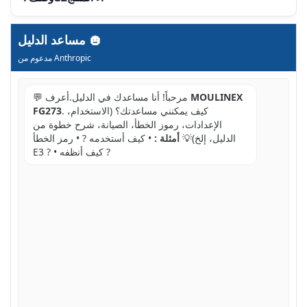
مساعد الدليل
مدعوم من Anthropic
MOULINEX
💬 مرحباً! أنا مساعدك في الدليل.أعرف
. كيف يمكنني مساعدتك؟ (الاستخدام،
FG273
الإعدادات، رموز الخطأ، الصيانة، شرح خطوة من
الدليل، إلخ)💡
أمثلة :
• كيف أستخدمه ? • رمز الخطأ
E3 ? • كيف أنظفه ?