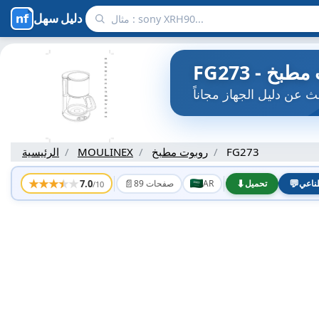
دليل سهل
FG273
روبوت مطبخ
MOULINEX
الرئيسية
★
★
★
★
★
📄
⬇
💬
7.0
ناعي
تحميل
AR
89 صفحات
/10