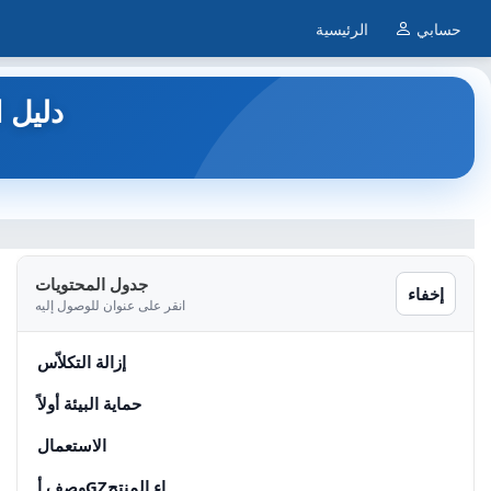
حسابي
الرئيسية
FG273 - روبو
جدول المحتويات
إخفاء
انقر على عنوان للوصول إليه
إزالة التكلاّس
حماية البيئة أولاً
الاستعمال
وصف أGZاء المنتج