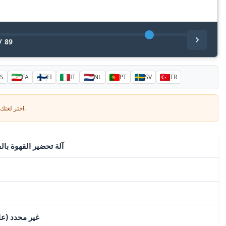
/
89
S
FA
FI
IT
NL
PT
SV
TR
اختر لغتك وأدخل بريدك الإلكتروني: سنرسل لك نسخة مترجمة خصيصاً.
آلة تحضير القهوة بالف
غير محدد (عا