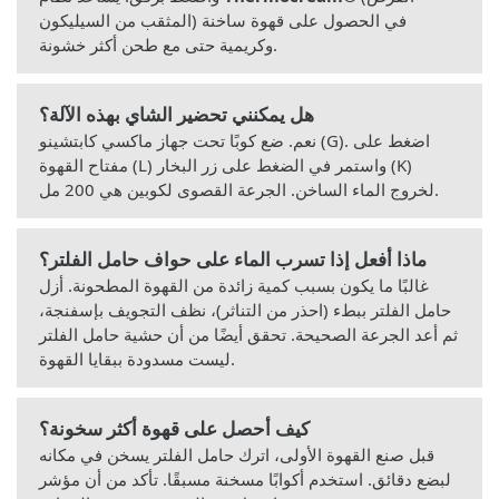
المثقب من السيليكون) في الحصول على قهوة ساخنة
وكريمية حتى مع طحن أكثر خشونة.
هل يمكنني تحضير الشاي بهذه الآلة؟
نعم. ضع كوبًا تحت جهاز ماكسي كابتشينو (G). اضغط على
مفتاح القهوة (L) واستمر في الضغط على زر البخار (K)
لخروج الماء الساخن. الجرعة القصوى لكوبين هي 200 مل.
ماذا أفعل إذا تسرب الماء على حواف حامل الفلتر؟
غالبًا ما يكون بسبب كمية زائدة من القهوة المطحونة. أزل
حامل الفلتر ببطء (احذر من التناثر)، نظف التجويف بإسفنجة،
ثم أعد الجرعة الصحيحة. تحقق أيضًا من أن حشية حامل الفلتر
ليست مسدودة ببقايا القهوة.
كيف أحصل على قهوة أكثر سخونة؟
قبل صنع القهوة الأولى، اترك حامل الفلتر يسخن في مكانه
لبضع دقائق. استخدم أكوابًا مسخنة مسبقًا. تأكد من أن مؤشر