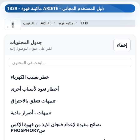
1339 - ماكينة قهوة ARIETE - دليل المستخدم المجاني
1339
ماكينة قهوة
ARIETE
الرئيسية
جدول المحتويات
إخفاء
انقر على عنوان للوصول إليه
خطر بسبب الكهرباء
أخطار تعود لأسباب أخرى
تنبيهات تتعلق بالاحتراق
تنبيهات - أضرار مادية
نصائح مفيدة لإعداد فنجان لذيذ من قهوة الإكس
PHOSPHORYس