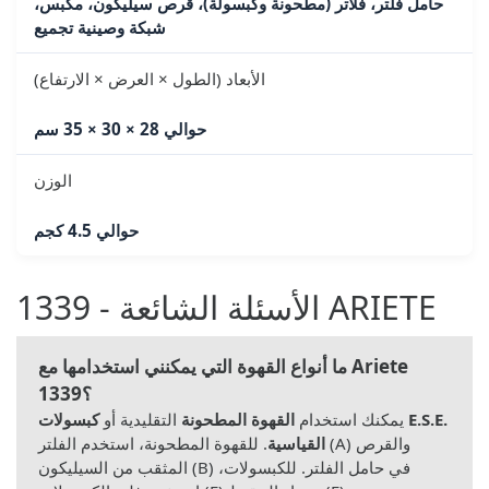
حامل فلتر، فلاتر (مطحونة وكبسولة)، قرص سيليكون، مكبس،
شبكة وصينية تجميع
الأبعاد (الطول × العرض × الارتفاع)
حوالي 28 × 30 × 35 سم
الوزن
حوالي 4.5 كجم
الأسئلة الشائعة - 1339 ARIETE
ما أنواع القهوة التي يمكنني استخدامها مع Ariete
1339؟
يمكنك استخدام
القهوة المطحونة
التقليدية أو
كبسولات E.S.E.
القياسية
. للقهوة المطحونة، استخدم الفلتر (A) والقرص
المثقب من السيليكون (B) في حامل الفلتر. للكبسولات،