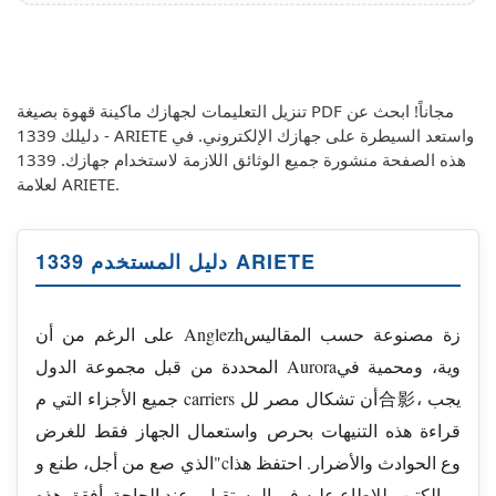
تنزيل التعليمات لجهازك ماكينة قهوة بصيغة PDF مجاناً! ابحث عن
دليلك 1339 - ARIETE واستعد السيطرة على جهازك الإلكتروني. في
هذه الصفحة منشورة جميع الوثائق اللازمة لاستخدام جهازك. 1339
لعلامة ARIETE.
دليل المستخدم 1339 ARIETE
على الرغم من أن Anglezhزة مصنوعة حسب المقاليس
المحددة من قبل مجموعة الدول Auroraوية، ومحمية في
جميع الأجزاء التي م carriers أن تشكال مصر لل合影، يجب
قراءة هذه التنيهات بحرص واستعمال الجهاز فقط للغرض
الذي صع من أجل، طنع و"cوع الحوادث والأضرار. احتفظ هذا
الكتيب للاطاع عليه في المستقبل وعند الحاجة. أفقق هذه