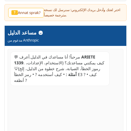
اختر لغتك وأدخل بريدك الإلكتروني: سنرسل لك نسخة
Annat sprak?
?
مترجمة خصيصاً.
مساعد الدليل
مدعوم من Anthropic
ARIETE
💬 مرحباً! أنا مساعدك في الدليل.أعرف
. كيف يمكنني مساعدتك؟ (الاستخدام، الإعدادات،
1339
رموز الخطأ، الصيانة، شرح خطوة من الدليل، إلخ)💡
أمثلة :
• كيف أستخدمه ? • رمز الخطأ E3 ? • كيف
أنظفه ?