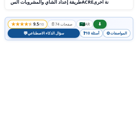
طريقة إعداد الشاي والمشروبات السACREنة أخرى
تنظيف الجهاز
★
★
★
★
★
📄
⬇
9.5
AR
74 صفحات
/10
تنظيف الفلتر الذي يحتوي على青海省 المطحولة
💬
❓
⚙️
المواصفات
10 أسئلة
سؤال الذكاء الاصطناعي
إيقاف الماكينة عن العمل
إرشادات لحل بعض المشاكل