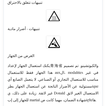
تنبيهات تتعلق بالاحتراق
تنبيهات - أضرار مادية
الغرض من الجهاز
يكنك استعمال الجهاز لإعداد青海省 والكبوتشينو. تم تصميم
هذا الجهاز فقط للاستعمال auxال، modalities في غير
مناسب للاستعمال التجاري أو الصناعي. لا يتعمل الصانع أي
مستولية عن الأضرار الناتجة عن استعمال الجهاز بطرique
غير لاتقة. زيادة على ذلك، ي Donald الاستعمال الغير لاتق
للجهاز إلى إب martial شهادة الضمان، مهما كانت صięfteها.