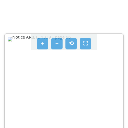
＋
－
⟲
⛶