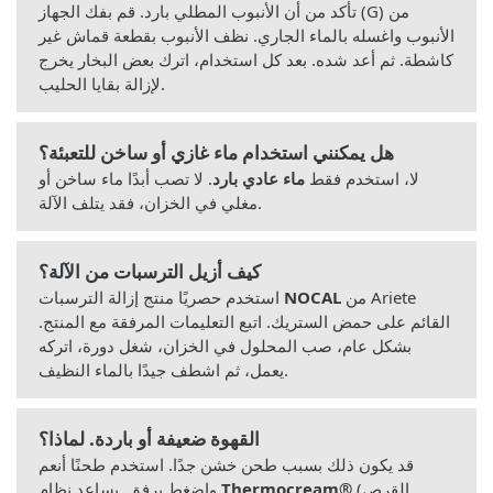
تأكد من أن الأنبوب المطلي بارد. قم بفك الجهاز (G) من
الأنبوب واغسله بالماء الجاري. نظف الأنبوب بقطعة قماش غير
كاشطة. ثم أعد شده. بعد كل استخدام، اترك بعض البخار يخرج
لإزالة بقايا الحليب.
هل يمكنني استخدام ماء غازي أو ساخن للتعبئة؟
لا، استخدم فقط
ماء عادي بارد
. لا تصب أبدًا ماء ساخن أو
مغلي في الخزان، فقد يتلف الآلة.
كيف أزيل الترسبات من الآلة؟
من Ariete
NOCAL
استخدم حصريًا منتج إزالة الترسبات
القائم على حمض الستريك. اتبع التعليمات المرفقة مع المنتج.
بشكل عام، صب المحلول في الخزان، شغل دورة، اتركه
يعمل، ثم اشطف جيدًا بالماء النظيف.
القهوة ضعيفة أو باردة. لماذا؟
قد يكون ذلك بسبب طحن خشن جدًا. استخدم طحنًا أنعم
(القرص
Thermocream®
واضغط برفق. يساعد نظام