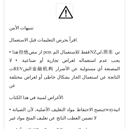
تنبيهات الأمن
اقراً بحرص التعليمات قبل الاستعمال.
• هذا但他از مص pem فقط للاستعمال المNZلي،而非 تي
يجب عدم استعماله لغراض تجارية أو صناعية. • لا
تREVالش金融机构 المصنعة أي مستولية عن الأضرار
الناتجة عن استعمال الجاز بشكال خاطى أو لغراض مختلفة
عن
الأغراض لمبية في هذا الكتاب.
• ينصح الاحتفاظ مواد التغليف الأصلية، لأن الصيانةewayاتية
لا تضمن العطب الناتج عن تغليف المتج مواد غير