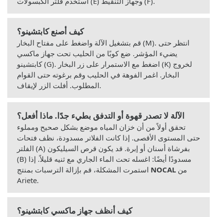
استخدم فلتر الكبسولات (E) وجهاز التنقيط (F).
كيف أصنع كابتشينو؟
قم بتشغيل الآلة واضغط على مفتاح البخار (M). انتظر حتى
يضيء المؤشر. ضع كوبًا من الحليب تحت جهاز ماكسي
كابتشينو (G). اضغط مع الاستمرار على زر البخار (K) لخروج
البخار. اغمر الفوهة في الحليب وقم برغوته حتى القوام
المطلوب. أفلت الزر لإيقاف.
الآلة لا تصدر قهوة أو التدفق بطيء جدًا. ماذا أفعل؟
تحقق أولاً من أن خزان المياه موضع بشكل صحيح ومملوء
حتى المستوى الأقصى. إذا كانت الفلاتر مسدودة، نظف فتحات
الفلتر (A) بفرشاة أسنان أو إبرة. قد يكون قرص السيليكون
(B) مسدودًا أيضًا: اغسله تحت الماء الجاري مع ثنيه قليلاً. إذا
من
NOCAL
استمرت المشكلة، قم بإزالة الترسبات بمنتج
Ariete.
كيف أنظف جهاز ماكسي كابتشينو؟