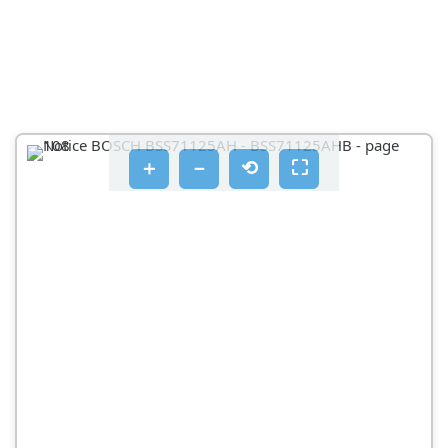
＋
－
⟲
⛶