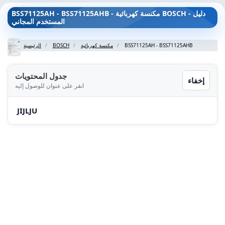
BSS71125AH - BSS71125AHB - مكنسة كهربائية BOSCH - دليل
المستخدم المجاني
BSS71125AH - BSS71125AHB
مكنسة كهربائية
BOSCH
الرئيسية
جدول المحتويات
إخفاء
انقر على عنوان للوصول إليه
JIJLJU