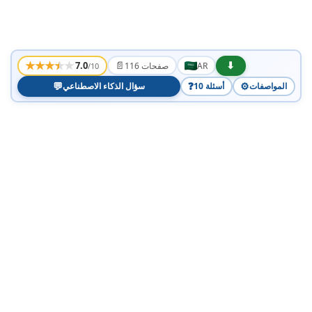
★
★
★
★
★
📄
⬇
7.0
AR
116 صفحات
/10
💬
❓
⚙️
المواصفات
10 أسئلة
سؤال الذكاء الاصطناعي