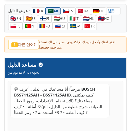
عرض الدليل :
FR
AR
CS
DA
DE
EL
EN
ES
FI
HU
IT
NL
NO
PL
PT
RO
RU
SV
TR
اختر لغتك وأدخل بريدك الإلكتروني: سنرسل لك نسخة
다른 언어?
?
مترجمة خصيصاً.
مساعد الدليل
مدعوم من Anthropic
BOSCH
💬 مرحباً! أنا مساعدك في الدليل.أعرف
. كيف يمكنني
BSS71125AH - BSS71125AHB
مساعدتك؟ (الاستخدام، الإعدادات، رموز الخطأ،
الصيانة، شرح خطوة من الدليل، إلخ)💡
أمثلة :
• كيف
أستخدمه ? • رمز الخطأ E3 ? • كيف أنظفه ?