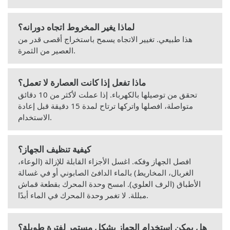
لماذا يغير المخروط اتجاه دورانه؟
هذا طبيعي. تغيير الاتجاه يسمح باستخراج أقصى قدر من
العصير من الثمرة.
ماذا تفعل إذا كانت العصارة لا تعمل؟
تحقق من توصيلها بالكهرباء. إذا عملت لأكثر من 10 دقائق
متواصلة، افصلها واتركها ترتاح لمدة 15 دقيقة قبل إعادة
الاستخدام.
كيفية تنظيف الجهاز؟
افصل الجهاز وفكه. اغسل الأجزاء القابلة للإزالة (الوعاء،
الغربال، المخاريط) بالماء الدافئ الصابوني أو في غسالة
الأطباق (الرف العلوي). امسح وحدة المحرك بقطعة قماش
مبللة. لا تغمر وحدة المحرك في الماء أبدًا.
هل يمكن استخدام الجهاز بشكل مستمر لفترة طويلة؟