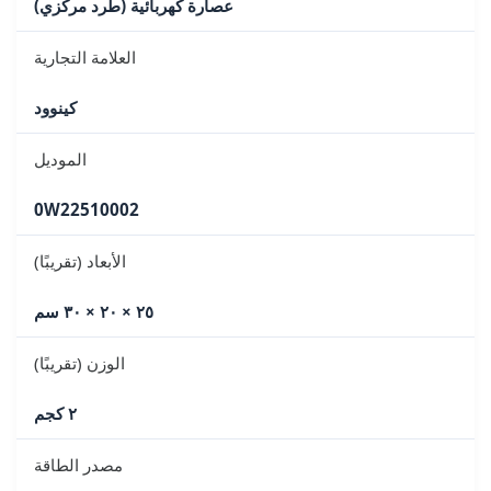
عصارة كهربائية (طرد مركزي)
العلامة التجارية
كينوود
الموديل
0W22510002
الأبعاد (تقريبًا)
٢٥ × ٢٠ × ٣٠ سم
الوزن (تقريبًا)
٢ كجم
مصدر الطاقة