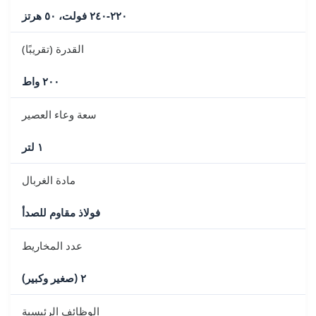
٢٢٠-٢٤٠ فولت، ٥٠ هرتز
القدرة (تقريبًا)
٢٠٠ واط
سعة وعاء العصير
١ لتر
مادة الغربال
فولاذ مقاوم للصدأ
عدد المخاريط
٢ (صغير وكبير)
الوظائف الرئيسية