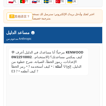
PL
PT
SK
SV
TR
UK
اختر لغتك وأدخل بريدك الإلكتروني: سنرسل لك نسخة
其他语言？
?
مترجمة خصيصاً.
مساعد الدليل
مدعوم من Anthropic
KENWOOD
💬 مرحباً! أنا مساعدك في الدليل.أعرف
. كيف يمكنني مساعدتك؟ (الاستخدام،
0W22510002
الإعدادات، رموز الخطأ، الصيانة، شرح خطوة من
الدليل، إلخ)💡
أمثلة :
• كيف أستخدمه ? • رمز الخطأ
E3 ? • كيف أنظفه ?