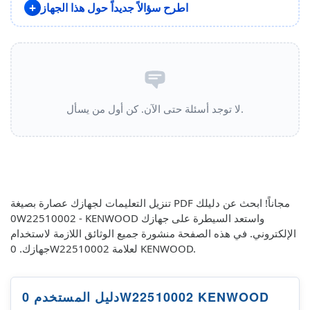
اطرح سؤالاً جديداً حول هذا الجهاز
لا توجد أسئلة حتى الآن. كن أول من يسأل.
تنزيل التعليمات لجهازك عصارة بصيغة PDF مجاناً! ابحث عن دليلك
0W22510002 - KENWOOD واستعد السيطرة على جهازك
الإلكتروني. في هذه الصفحة منشورة جميع الوثائق اللازمة لاستخدام
جهازك. 0W22510002 لعلامة KENWOOD.
دليل المستخدم 0W22510002 KENWOOD