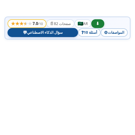
★
★
★
★
★
📄
⬇
7.0
AR
82 صفحات
/10
💬
❓
⚙️
المواصفات
10 أسئلة
سؤال الذكاء الاصطناعي