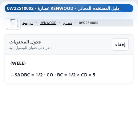
0W22510002 - عصارة KENWOOD - دليل المستخدم المجاني
0W22510002
عصارة
KENWOOD
الرئيسية
جدول المحتويات
إخفاء
انقر على عنوان للوصول إليه
(WEEE)
∴ SΔOBC = 1/2 · CO · BC = 1/2 × CD × 5