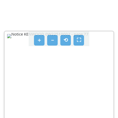
＋
－
⟲
⛶