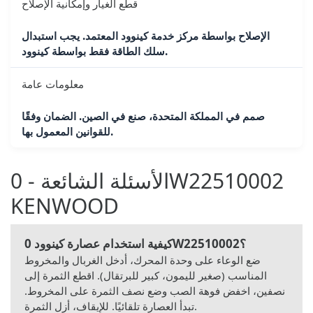
قطع الغيار وإمكانية الإصلاح
الإصلاح بواسطة مركز خدمة كينوود المعتمد. يجب استبدال
سلك الطاقة فقط بواسطة كينوود.
معلومات عامة
صمم في المملكة المتحدة، صنع في الصين. الضمان وفقًا
للقوانين المعمول بها.
الأسئلة الشائعة - 0W22510002
KENWOOD
كيفية استخدام عصارة كينوود 0W22510002؟
ضع الوعاء على وحدة المحرك، أدخل الغربال والمخروط
المناسب (صغير لليمون، كبير للبرتقال). اقطع الثمرة إلى
نصفين، اخفض فوهة الصب وضع نصف الثمرة على المخروط.
تبدأ العصارة تلقائيًا. للإيقاف، أزل الثمرة.