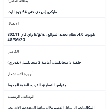
بطاقة الذاكرة
مايكرو إس دي حتى 64 جيجابايت
الاتصال
واي فاي 802.11 b/g/n، بلوتوث 4.0، نظام تحديد المواقع،
4G/3G/2G
الكاميرا
خلفية 5 ميجابكسل، أمامية 2 ميجابكسل (تقديري)
أجهزة الاستشعار
مقياس التسارع، القرب، الضوء المحيط
الوظائف الرئيسية
المكالمات، الرسائل القصيرة/الوسائط المتعددة، الإنترنت،