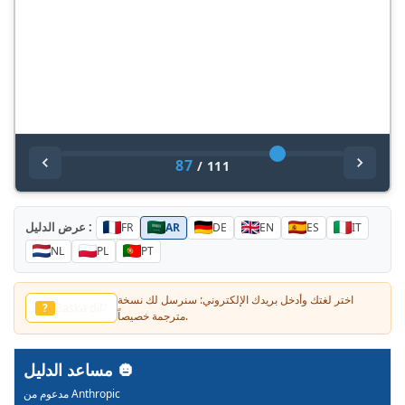
87
/
111
عرض الدليل :
FR
AR
DE
EN
ES
IT
NL
PL
PT
اختر لغتك وأدخل بريدك الإلكتروني: سنرسل لك نسخة
Annat sprak?
?
مترجمة خصيصاً.
مساعد الدليل
مدعوم من Anthropic