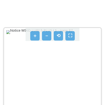
＋
－
⟲
⛶