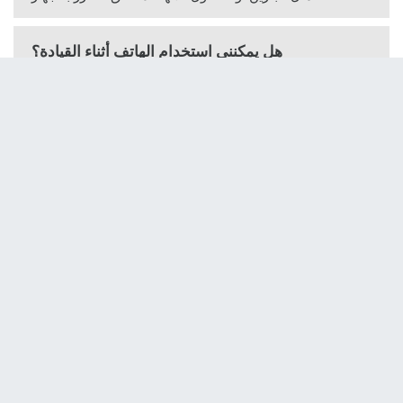
هل يمكنني استخدام الهاتف أثناء القيادة؟
لا، يمنع التحدث بالهاتف أثناء القيادة. استخدم مجموعة اليدين
الحرة فقط إذا كان القانون المحلي يسمح بذلك، لكن ذلك لا
يضمن السلامة الكاملة.
كيفية إعادة ضبط الهاتف إلى إعدادات المصنع؟
اذهب إلى الإعدادات > النسخ الاحتياطي وإعادة التعيين >
إعادة ضبط بيانات المصنع. يؤدي هذا الإجراء إلى مسح جميع
البيانات الشخصية.
ما هي الملحقات المضمنة في العلبة؟
تحتوي العلبة على: الهاتف الذكي، محول طاقة، كابل micro
USB، مجموعة مشاة (سماعات رأس)، دليل الاستخدام
وبطارية.
أين يمكن العثور على رقم IMEI؟