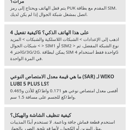
مرات؟
يتم قفل الهاتف ويحتاج إلى رمز PUK المقدم مع بطاقة SIM.
اتصل بمشغل شبكة الجوال إذا لم يكن لديك.
كيفية تفعيل 4G على هذا الهاتف الذكي؟
اذهب إلى الإعدادات > الشبكات اللاسلكية والشبكات > المزيد
> شبكات الجوال > SIM1 أو SIM2 > نوع الشبكة المفضل، ثم
اختر 4G/3G/2G. يمكن لبطاقة SIM واحدة فقط استخدام 4G
في المرة الواحدة.
ما هي قيمة معدل الامتصاص النوعي (SAR) لـ WIKO
LUBI 5 PLUS LS؟
أقصى معدل امتصاص نوعي هو 0.171 واط/كغ للأذن و0.465
واط/كغ للجسم على مسافة 1.5 سم.
كيفية تنظيف الشاشة والهيكل؟
استخدم قطعة قماش جافة وناعمة. لا تستخدم أبدًا المذيبات
مثل البنزين أو الكحول، لأنها قد تلحق الضرر بالجهاز.