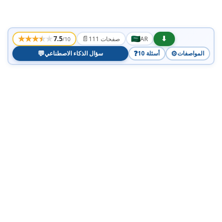
★
★
★
★
★
📄
⬇
7.5
AR
111 صفحات
/10
💬
❓
⚙️
المواصفات
10 أسئلة
سؤال الذكاء الاصطناعي