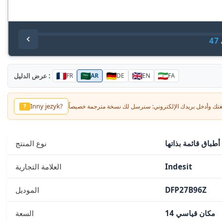
47
عرض الدليل :
FR
AR
DE
EN
FA
Inny jezyk?
?
طباق قائمة بذاتها
نوع المنتج
Indesit
العلامة التجارية
DFP27B96Z
الموديل
14 مكان قياسي
السعة