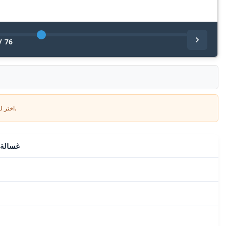
/
76
اختر لغتك وأدخل بريدك الإلكتروني: سنرسل لك نسخة مترجمة خصيصاً.
غسالة أ