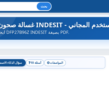
بحث
ون INDESIT - دليل المستخدم المجاني
ابحث عن دليل الجهاز مجاناً DFP27B96Z INDESIT بصيغة PDF.
❓
⚙️
المواصفات
10 أسئلة
سؤال الذكاء الاصط