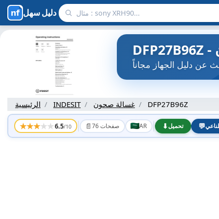
دليل سهل
DFP27B96Z
غسالة صحون
INDESIT
الرئيسية
★
★
★
★
★
📄
⬇
💬
6.5
ناعي
تحميل
AR
76 صفحات
/10