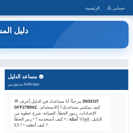
حسابي
الرئيسية
DFP27B96Z - غسالة صح
مساعد الدليل
مدعوم من Anthropic
INDESIT
💬 مرحباً! أنا مساعدك في الدليل.أعرف
. كيف يمكنني مساعدتك؟ (الاستخدام،
DFP27B96Z
الإعدادات، رموز الخطأ، الصيانة، شرح خطوة من
الدليل، إلخ)💡
أمثلة :
• كيف أستخدمه ? • رمز الخطأ
E3 ? • كيف أنظفه ?