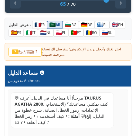
65
/
70
عرض الدليل :
FR
AR
BG
DE
EL
EN
ES
IT
NL
PL
PT
RO
RU
اختر لغتك وأدخل بريدك الإلكتروني: سنرسل لك نسخة
他の言語？
?
مترجمة خصيصاً.
مساعد الدليل
مدعوم من Anthropic
TAURUS
💬 مرحباً! أنا مساعدك في الدليل.أعرف
. كيف يمكنني مساعدتك؟ (الاستخدام،
AGATHA 2800
الإعدادات، رموز الخطأ، الصيانة، شرح خطوة من
الدليل، إلخ)💡
أمثلة :
• كيف أستخدمه ? • رمز الخطأ
E3 ? • كيف أنظفه ?