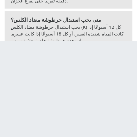
دقيقة تقريبًا حتى يفرغ الخزان.
متى يجب استبدال خرطوشة مضاد الكلس؟
يجب استبدال خرطوشة مضاد الكلس (K) كل 12 أسبوعًا إذا
كانت المياه شديدة العسر، أو كل 18 أسبوعًا إذا كانت عسرة.
استخدم خرطوشة خاصة بعلامة تورس.
كيف يعمل الإيقاف التلقائي؟
إذا بقيت المكواة ثابتة أفقيًا لمدة 30 ثانية أو عموديًا لمدة 8
دقائق، فإنها تنطفئ تلقائيًا. يشير إلى ذلك إشارة صوتية
ومؤشر وامض (G). حرك المكواة لإعادة تشغيلها.
ماذا تفعل إذا دخنت المكواة عند الاستخدام الأول؟
هذا طبيعي: بعض الأجزاء مشحمة قليلاً. استخدم المكواة بشكل
طبيعي، سيختفي الدخان بعد بضع دقائق. تأكد من إزالة الغشاء
الواقي والتغليف جيدًا.