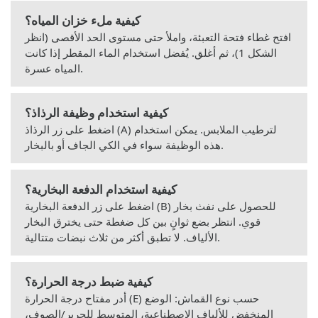
كيفية ملء خزان المياه؟
افتح غطاء فتحة التعبئة، واملأ حتى مستوى الحد الأقصى (انظر
الشكل 1)، ثم أغلق. يُفضل استخدام الماء المقطر إذا كانت
المياه عسرة.
كيفية استخدام وظيفة الرذاذ؟
اضغط على زر الرذاذ (A) لترطيب الملابس. يمكن استخدام
هذه الوظيفة سواء في الكي الجاف أو بالبخار.
كيفية استخدام الدفعة البخارية؟
اضغط على زر الدفعة البخارية (B) للحصول على نفث بخار
قوي. انتظر بضع ثوانٍ بين كل ضغطة حتى يخترق البخار
الألياف. لا تطبق أكثر من ثلاث نبضات متتالية.
كيفية ضبط درجة الحرارة؟
أدر مفتاح درجة الحرارة (E) حسب نوع القماش: الوضع
المنخفض للألياف الاصطناعية، المتوسط للحرير/الصوف،