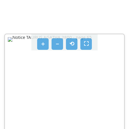
＋
－
⟲
⛶