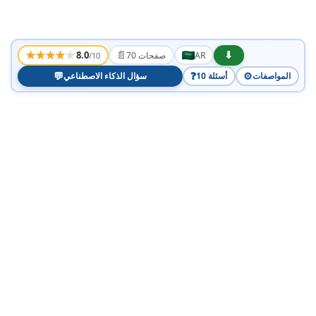
★
★
★
★
★
📄
⬇
8.0
AR
70 صفحات
/10
💬
❓
⚙️
المواصفات
10 أسئلة
سؤال الذكاء الاصطناعي