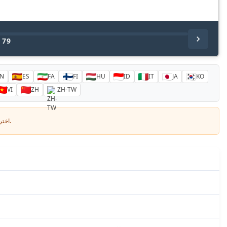
/
79
N
ES
FA
FI
HU
ID
IT
JA
KO
VI
ZH
ZH-TW
اختر لغتك وأدخل بريدك الإلكتروني: سنرسل لك نسخة مترجمة خصيصاً.