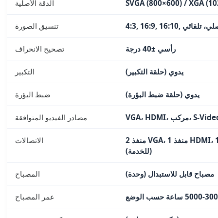
الدقة الأصلية
 16:9, 16:10, أصلي، تلقائي
تنسيق الصورة
رأسي ±40 درجة
تصحيح الانحراف
يدوي (حلقة التكبير)
التكبير
يدوي (حلقة ضبط البؤرة)
ضبط البؤرة
مصادر الفيديو المتوافقة
2 منفذ VGA، 1 منفذ HDMI، 1 منفذ مركب، 1 منفذ S-Video، RS-232، دخل/خرج الصوت، USB
الاتصالات
(للخدمة)
مصباح قابل للاستبدال (وحدة)
المصباح
عمر المصباح