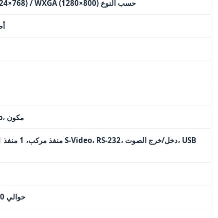
SVGA (800×600) / XGA (1024×768) / WXGA (1280×800) حسب النوع
4:3,
VGA، HDMI، مركب، S-Video، مكون
حوالي 3000-5000 ساعة حسب الوضع