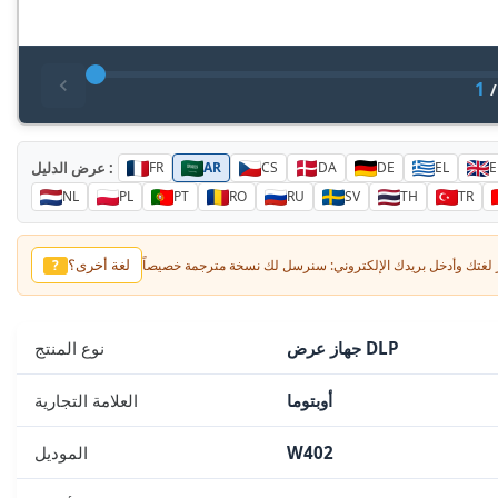
1
عرض الدليل :
FR
AR
CS
DA
DE
EL
E
NL
PL
PT
RO
RU
SV
TH
TR
لغة أخرى؟
?
جهاز عرض DLP
نوع المنتج
أوبتوما
العلامة التجارية
W402
الموديل