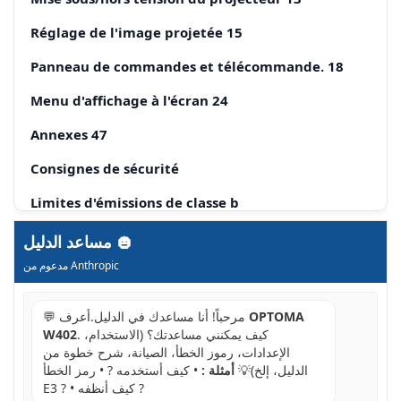
Réglage de l'image projetée 15
Panneau de commandes et télécommande. 18
Menu d'affichage à l'écran 24
Annexes 47
Consignes de sécurité
Limites d'émissions de classe b
Consignes de sécurité importantes
مساعد الدليل
مدعوم من Anthropic
Mises en garde
Avertissement de sécurité pour les yeux
OPTOMA
💬 مرحباً! أنا مساعدك في الدليل.أعرف
. كيف يمكنني مساعدتك؟ (الاستخدام،
W402
Caractéristiques du produit
الإعدادات، رموز الخطأ، الصيانة، شرح خطوة من
الدليل، إلخ)💡
أمثلة :
• كيف أستخدمه ? • رمز الخطأ
Contenu du paquet
E3 ? • كيف أنظفه ?