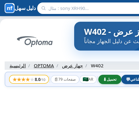
دليل سهل
W402
جهاز عرض
OPTOMA
الرئيسية
★
★
★
★
★
📄
⬇
💬
8.0
ناعي
تحميل
AR
79 صفحات
/10