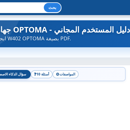
بحث
W402 - جهاز عرض OPTOMA - دليل المستخدم المجاني
ابحث عن دليل الجهاز مجاناً W402 OPTOMA بصيغة PDF.
❓
⚙️
المواصفات
10 أسئلة
سؤال الذكاء الاصط