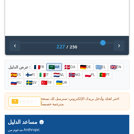
227
/
250
عرض الدليل :
FR
AR
DA
DE
EL
EN
ES
FI
IT
NL
NO
PL
PT
RU
SV
TR
UK
اختر لغتك وأدخل بريدك الإلكتروني: سنرسل لك نسخة
다른 언어?
?
مترجمة خصيصاً.
مساعد الدليل
مدعوم من Anthropic