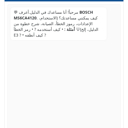
BOSCH
💬 مرحباً! أنا مساعدك في الدليل.أعرف
. كيف يمكنني مساعدتك؟ (الاستخدام،
MS6CA4120
الإعدادات، رموز الخطأ، الصيانة، شرح خطوة من
الدليل، إلخ)💡
أمثلة :
• كيف أستخدمه ? • رمز الخطأ
E3 ? • كيف أنظفه ?