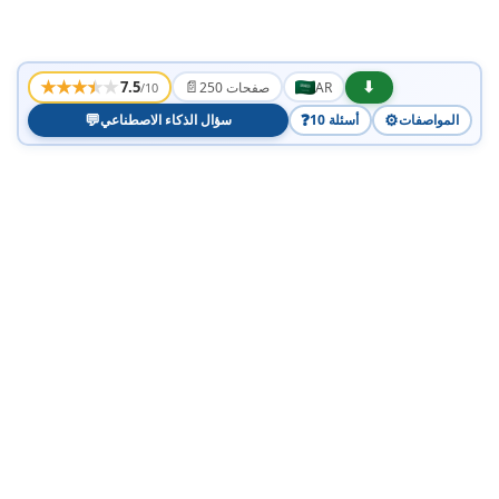
★
★
★
★
★
📄
⬇
7.5
AR
250 صفحات
/10
💬
❓
⚙️
المواصفات
10 أسئلة
سؤال الذكاء الاصطناعي