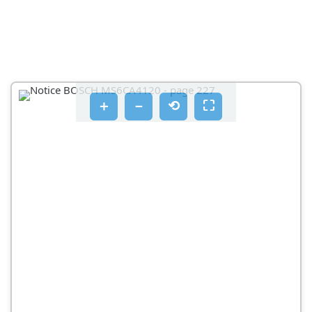
＋
－
⟲
⛶