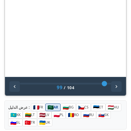
99
/
104
عرض الدليل :
FR
AR
BG
CS
ET
HU
KK
LT
LV
PL
RO
RU
SK
SL
TR
UK