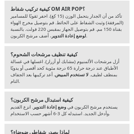
كيفية تركيب شفاط OM AIR POP؟
تأكد من أن الجدار يتحمل الوزن (15 كغ). احفر ثقوبًا للمسامير
(المرفقة) وثبت الشفاط على الحائط. قم بتوصيل مخرج الهواء
بقناة 150 مم. قم بتوصيل الجهاز بمقبس 220 فولت. بالنسبة
، أضف مرشح الكربون.
لوضع إعادة التدوير
كيفية تنظيف مرشحات الشحوم؟
أزل مرشحات الألمنيوم (مشابك أو أزرار). اغسلها في غسالة
الأطباق عند درجة حرارة 65 درجة مئوية كحد أقصى أو يدويًا
بمنظف لطيف.
لا تستخدم المبيض.
أعد تركيبها بعد الجفاف
التام.
كيفية استبدال مرشح الكربون؟
يستخدم مرشح الكربون في
وضع إعادة التدوير
. انزع القديم
وأدخل الجديد. استبدله كل 3-6 أشهر حسب الاستخدام.
لماذا يصدر شفاطي ضوضاء؟