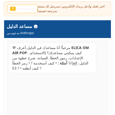
اختر لغتك وأدخل بريدك الإلكتروني: سنرسل لك نسخة
Outro idioma?
?
مترجمة خصيصاً.
مساعد الدليل
مدعوم من Anthropic
ELICA OM
💬 مرحباً! أنا مساعدك في الدليل.أعرف
. كيف يمكنني مساعدتك؟ (الاستخدام،
AIR POP
الإعدادات، رموز الخطأ، الصيانة، شرح خطوة من
الدليل، إلخ)💡
أمثلة :
• كيف أستخدمه ? • رمز الخطأ
E3 ? • كيف أنظفه ?