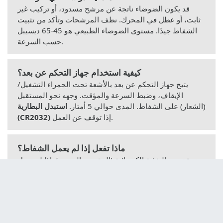
قد يكون الضوضاء ناتجة عن مرشح مسدود، أو تركيب غير
ثابت، أو عطل في المحرك. نظف المرشحات وتأكد من تثبيت
الشفاط جيدًا. مستوى الضوضاء الطبيعي هو 45-65 ديسيبل
حسب السرعة.
كيفية استخدام جهاز التحكم عن بعد؟
يتيح جهاز التحكم عن بعد بالأشعة تحت الحمراء التشغيل/
الإيقاف، وضبط السرعة والمؤقت. وجهه نحو المستقبل
(الشعار) على الشفاط. المدى حوالي 5 أمتار.
استبدل البطارية
إذا توقف عن العمل.
(CR2032)
ماذا تفعل إذا لم يعمل الشفاط؟
تحقق من التغذية الكهربائية (المقبس، المصهر). إذا لم تعمل
إضاءة LED، جرب لمبة متوافقة أخرى (G4 3 واط). إذا لم
يعمل المحرك، اتصل بخدمة ما بعد البيع.
كيفية ضبط المؤقت؟