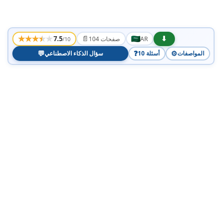
★
★
★
★
★
📄
⬇
7.5
AR
104 صفحات
/10
💬
❓
⚙️
المواصفات
10 أسئلة
سؤال الذكاء الاصطناعي