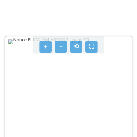
＋
－
⟲
⛶