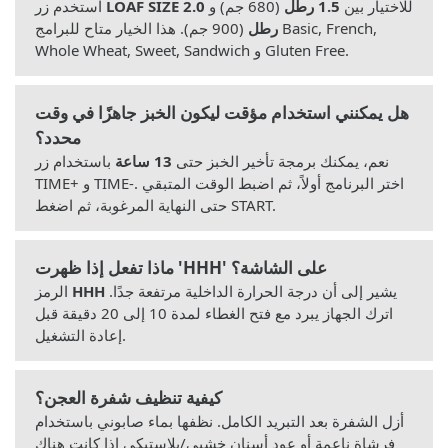
للاختيار بين
1.5 رطل
(680 جم) و
2.0
LOAF SIZE
استخدم زر
رطل
(900 جم). هذا الخيار متاح للبرامج Basic, French,
Whole Wheat, Sweet, Sandwich و Gluten Free.
هل يمكنني استخدام مؤقت ليكون الخبز جاهزًا في وقت
محدد؟
نعم، يمكنك برمجة تأخير الخبز حتى
13 ساعة
باستخدام زر
TIME+ و TIME-. اختر البرنامج أولاً، ثم اضبط الوقت المتبقي
حتى النهاية المرغوبة، ثم اضغط START.
ماذا تفعل إذا ظهرت 'HHH' على الشاشة؟
يشير إلى أن درجة الحرارة الداخلية مرتفعة جدًا.
HHH
الرمز
اترك الجهاز يبرد مع فتح الغطاء لمدة 10 إلى 20 دقيقة قبل
إعادة التشغيل.
كيفية تنظيف شفرة العجن؟
أزل الشفرة بعد التبريد الكامل. نظفها بماء صابوني باستخدام
فرشاة ناعمة أو عود أسنان خشبي/بلاستيكي إذا كانت هناك