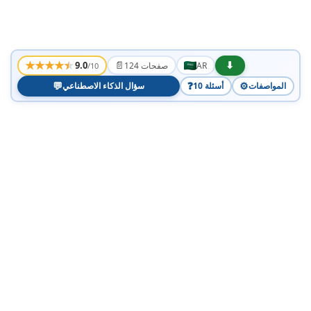
★
★
★
★
★
📄
⬇
9.0
AR
124 صفحات
/10
💬
❓
⚙️
المواصفات
10 أسئلة
سؤال الذكاء الاصطناعي