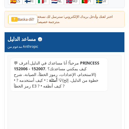
ES
FI
IT
NL
NO
PT
SV
اختر لغتك وأدخل بريدك الإلكتروني: سنرسل لك نسخة
Baska dil?
?
مترجمة خصيصاً.
مساعد الدليل
مدعوم من Anthropic
PRINCESS
💬 مرحباً! أنا مساعدك في الدليل.أعرف
. كيف يمكنني مساعدتك؟
152006 - 152007
(الاستخدام، الإعدادات، رموز الخطأ، الصيانة، شرح
خطوة من الدليل، إلخ)💡
أمثلة :
• كيف أستخدمه ? •
رمز الخطأ E3 ? • كيف أنظفه ?