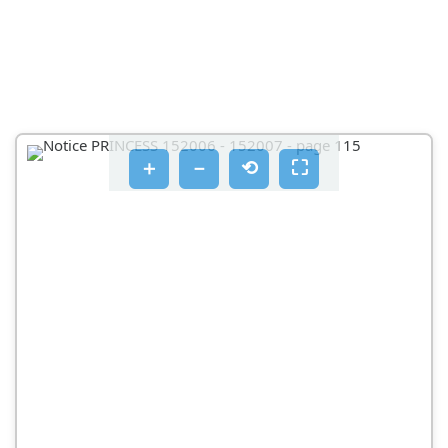
＋
－
⟲
⛶