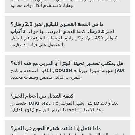
بقايا. لا تستخدم أبدًا أدوات معدنية.
ما هي السعة القصوى للدقيق لخبز 2.0 رطل؟
لخبز
2.0 رطل
, كمية الدقيق الموصى بها حوالي
3 أكواب
(حوالي 450 جم)، ولكن راجع الوصفات المرفقة في الدليل
للحصول على قياسات دقيقة.
هل يمكنني تحضير عجينة البيتزا أو المربى مع هذه الآلة؟
JAM
لعجينة البيتزا، وبرنامج
DOUGH
بالتأكيد. استخدم برنامج
للمربى. الدليل يتضمن وصفات محددة.
كيفية التبديل بين أحجام الخبز؟
حتى يظهر المؤشر 1.5LB أو 2.0LB.
LOAF SIZE
اضغط زر
هذا الإعداد متاح فقط لبعض البرامج (راجع الدليل).
ماذا تفعل إذا علقت شفرة العجن في الخبز؟