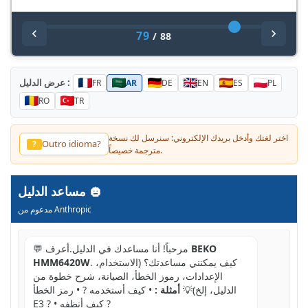
79
/
88
عرض الدليل :
FR
AR
DE
EN
ES
PL
RO
TR
اختر لغتك وأدخل بريدك الإلكتروني: سنرسل لك نسخة
Другой язык?
?
مترجمة خصيصاً.
مساعد الدليل
مدعوم من Anthropic
BEKO
💬 مرحباً! أنا مساعدك في الدليل.أعرف
. كيف يمكنني مساعدتك؟ (الاستخدام،
HMM6420W
الإعدادات، رموز الخطأ، الصيانة، شرح خطوة من
الدليل، إلخ)💡
أمثلة :
• كيف أستخدمه ? • رمز الخطأ
E3 ? • كيف أنظفه ?