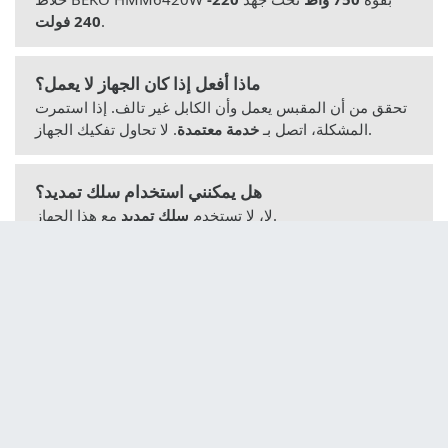
.
240 فولت
ماذا أفعل إذا كان الجهاز لا يعمل؟
تحقق من أن المقبس يعمل وأن الكابل غير تالف. إذا استمرت
. لا تحاول تفكيك الجهاز.
المشكلة، اتصل بـ
خدمة معتمدة
هل يمكنني استخدام سلك تمديد؟
مع هذا الجهاز.
لا، لا تستخدم
سلك تمديد
كيف أضبط السرعة؟
أدر
زر ضبط السرعة
(2) لزيادة السرعة تدريجيًا. ابدأ دائمًا
بسرعة منخفضة لتجنب التطاير.
هل يمكنني تقطيع الأطعمة الجافة أو الصلبة؟
لا، هذا الجهاز غير مصمم لتقطيع
الأطعمة الجافة أو الصلبة
(مثل البذور أو مكعبات الثلج) لأن ذلك قد يتلف الشفرات.