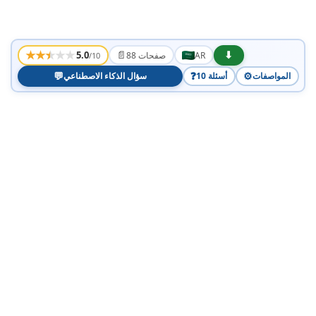
★
★
★
★
★
📄
⬇
5.0
AR
88 صفحات
/10
💬
❓
⚙️
المواصفات
10 أسئلة
سؤال الذكاء الاصطناعي