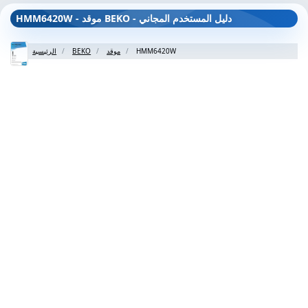
HMM6420W - موقد BEKO - دليل المستخدم المجاني
HMM6420W
موقد
BEKO
الرئيسية