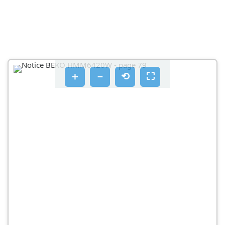
＋
－
⟲
⛶