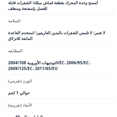
تُمسح وحدة المحرك بقطعة قماش مبللة؛ الشفرات قابلة
للغسل بإسفنجة ومنظف
السلامة
لا تغمر؛ لا تلمس الشفرات باليدين العاريتين؛ استخدم القاعدة
المانعة للانزلاق
المطابقة
التوجيهات الأوروبية 2004/108/EC، 2006/95/EC،
2009/125/EC، 2011/65/EU
الوزن (تقريبي)
حوالي 1 كجم
الأبعاد (تقريبية)