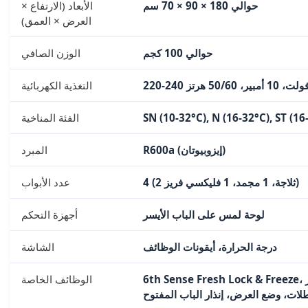
حوالي 180 × 90 × 70 سم
الأبعاد (الارتفاع ×
العرض × العمق)
حوالي 100 كجم
الوزن الصافي
220-2 فولت، 10 أمبير، 50/60 هرتز
التغذية الكهربائية
SN (10-32°C), N (16-32°C), ST (16
الفئة المناخية
R600a (إيزوبيوتان)
المبرد
4 (2 ثلاجة، 1 مجمد، 1 فليكسي فريز)
عدد الأبواب
لوحة لمس على الباب الأيسر
أجهزة التحكم
درجة الحرارة، أيقونات الوظائف
الشاشة
6th Sense Fresh Lock & Freeze، تبريد سريع، تجميد سريع، فليكسي فريز (3 إعدادات + -20°C)، وضع
الوظائف الخاصة
طلات، وضع العرض، إنذار الباب المفتوح