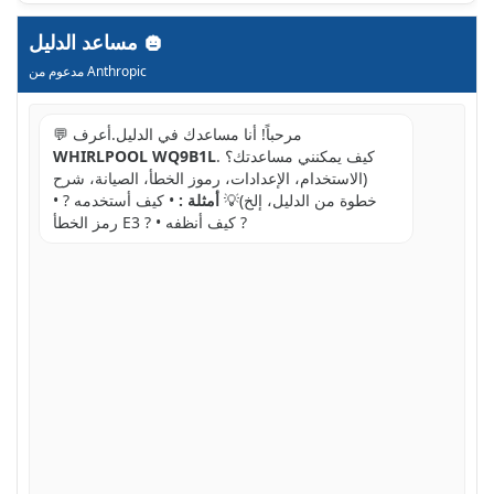
مساعد الدليل
مدعوم من Anthropic
💬 مرحباً! أنا مساعدك في الدليل.أعرف
. كيف يمكنني مساعدتك؟
WHIRLPOOL WQ9B1L
(الاستخدام، الإعدادات، رموز الخطأ، الصيانة، شرح
خطوة من الدليل، إلخ)💡
أمثلة :
• كيف أستخدمه ? •
رمز الخطأ E3 ? • كيف أنظفه ?