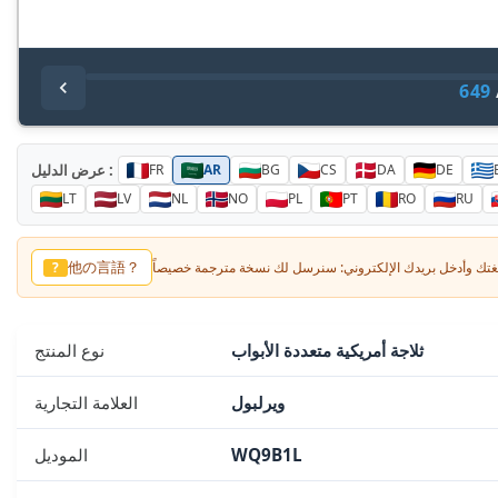
649
عرض الدليل :
FR
AR
BG
CS
DA
DE
LT
LV
NL
NO
PL
PT
RO
RU
他の言語？
?
ثلاجة أمريكية متعددة الأبواب
نوع المنتج
ويرلبول
العلامة التجارية
WQ9B1L
الموديل