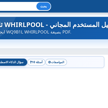
بحث
WQ - ثلاجة WHIRLPOOL - دليل المستخدم المجاني
ابحث عن دليل الجهاز مجاناً WQ9B1L WHIRLPOOL بصيغة PDF.
❓
⚙️
المواصفات
10 أسئلة
سؤال الذكاء الاصطن