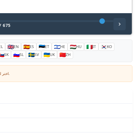
/
675
EL
EN
ES
ET
HE
HU
IT
KO
SK
SL
SV
UK
ZH
اختر لغتك وأدخل بريدك الإلكتروني: سنرسل لك نسخة مترجمة خصيصاً.