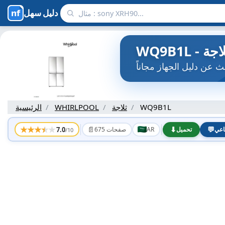
دليل سهل
WQ9B1L
ثلاجة
WHIRLPOOL
الرئيسية
★
★
★
★
★
📄
⬇
💬
7.0
اعي
تحميل
AR
675 صفحات
/10