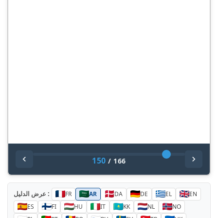
150
/
166
عرض الدليل :
FR
AR
DA
DE
EL
EN
ES
FI
HU
IT
KK
NL
NO