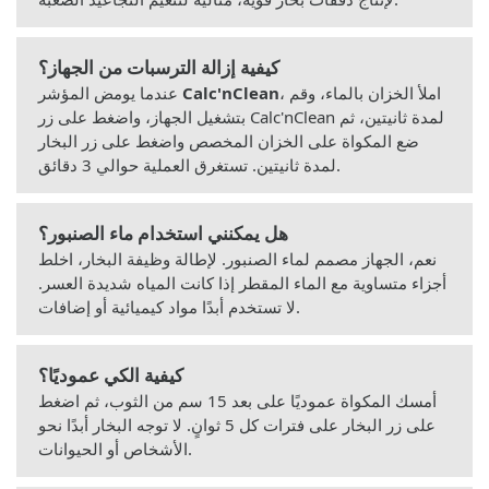
كيفية إزالة الترسبات من الجهاز؟
، املأ الخزان بالماء، وقم
Calc'nClean
عندما يومض المؤشر
بتشغيل الجهاز، واضغط على زر Calc'nClean لمدة ثانيتين، ثم
ضع المكواة على الخزان المخصص واضغط على زر البخار
لمدة ثانيتين. تستغرق العملية حوالي 3 دقائق.
هل يمكنني استخدام ماء الصنبور؟
نعم، الجهاز مصمم لماء الصنبور. لإطالة وظيفة البخار، اخلط
أجزاء متساوية مع الماء المقطر إذا كانت المياه شديدة العسر.
لا تستخدم أبدًا مواد كيميائية أو إضافات.
كيفية الكي عموديًا؟
أمسك المكواة عموديًا على بعد 15 سم من الثوب، ثم اضغط
على زر البخار على فترات كل 5 ثوانٍ. لا توجه البخار أبدًا نحو
الأشخاص أو الحيوانات.