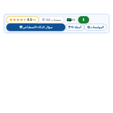
★
★
★
★
★
📄
⬇
9.5
AR
166 صفحات
/10
💬
❓
⚙️
المواصفات
10 أسئلة
سؤال الذكاء الاصطناعي