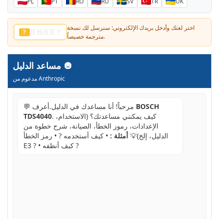
PL
PT
RO
RU
SV
TR
UK
اختر لغتك وأدخل بريدك الإلكتروني: سنرسل لك نسخة
다른 언어?
?
مترجمة خصيصاً.
مساعد الدليل
مدعوم من Anthropic
BOSCH
💬 مرحباً! أنا مساعدك في الدليل.أعرف
. كيف يمكنني مساعدتك؟ (الاستخدام،
TDS4040
الإعدادات، رموز الخطأ، الصيانة، شرح خطوة من
الدليل، إلخ)💡
أمثلة :
• كيف أستخدمه ? • رمز الخطأ
E3 ? • كيف أنظفه ?