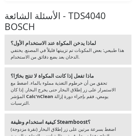
الأسئلة الشائعة - TDS4040
BOSCH
لماذا يدخن المكواة عند الاستخدام الأول؟
هذا طبيعي: بعض المكونات تم تزييتها قليلاً في المصنع. يختفي
الدخان بعد بضع دقائق من الاستخدام.
ماذا تفعل إذا كانت المكواة لا تنتج بخارًا؟
تحقق من أن خرطوم التغذية مملوء بالماء. اضغط مع
الاستمرار على زر إطلاق البخار حتى يخرج البخار. إذا كان
يومض، فقم بإجراء دورة إزالة
Calc'nClean
المؤشر
الترسبات.
كيفية استخدام وظيفة Steamboost؟
اضغط بسرعة مرتين على زر إطلاق البخار (نقرة مزدوجة)
لإنتاج دفقات بخار قوية، مثالية لتنعيم التجاعيد الصعبة.