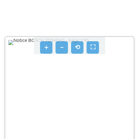
＋
－
⟲
⛶