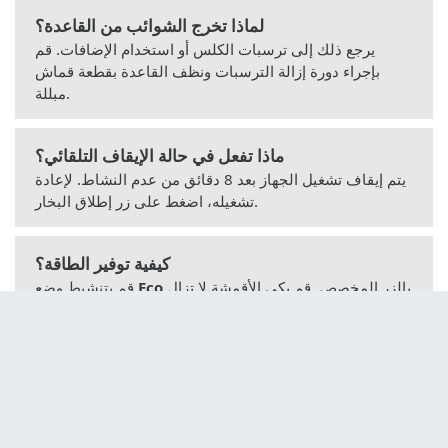
لماذا تخرج الشوائب من القاعدة؟
يرجع ذلك إلى ترسبات الكلس أو استخدام الإضافات. قم
بإجراء دورة إزالة الترسبات ونظف القاعدة بقطعة قماش
مبللة.
ماذا تفعل في حالة الإيقاف التلقائي؟
يتم إيقاف تشغيل الجهاز بعد 8 دقائق من عدم النشاط. لإعادة
تشغيله، اضغط على زر إطلاق البخار.
كيفية توفير الطاقة؟
بالزر المخصص. قم بكي الأقمشة لا تزال
Eco
قم بتنشيط وضع
رطبة واستخدم برنامج كي جاف إذا كنت تستخدم مجفف
الملابس.
لماذا لا ينطفئ مؤشر Calc'nClean؟
لم تكتمل عملية إزالة الترسبات. أعد التشغيل وأكمل الدورة
بالكامل حتى يصدر صوت صفير طويل.