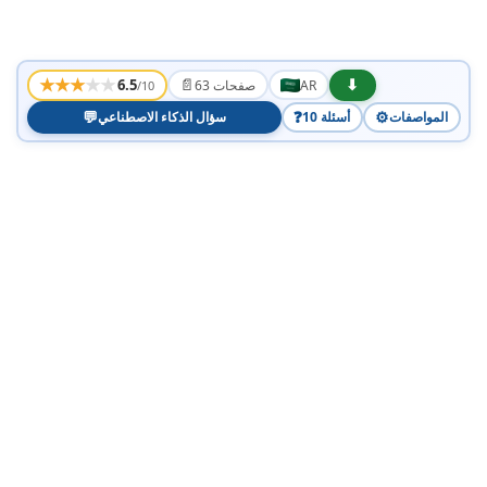
★
★
★
★
★
📄
⬇
6.5
AR
63 صفحات
/10
💬
❓
⚙️
المواصفات
10 أسئلة
سؤال الذكاء الاصطناعي