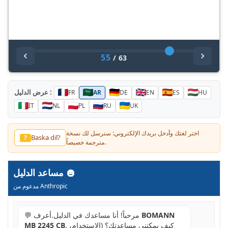
55
/
63
عرض الدليل :
FR
AR
DE
EN
ES
HU
IT
NL
PL
RU
UK
اختر لغتك وأدخل بريدك الإلكتروني: سنرسل لك نسخة
Annat sprak?
?
مترجمة خصيصاً.
مساعد الدليل
مدعوم من Anthropic
BOMANN
💬 مرحباً! أنا مساعدك في الدليل.أعرف
. كيف يمكنني مساعدتك؟ (الاستخدام،
MB 2245 CB