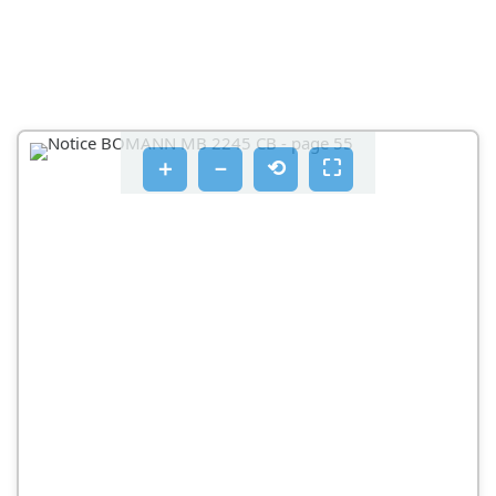
＋
－
⟲
⛶