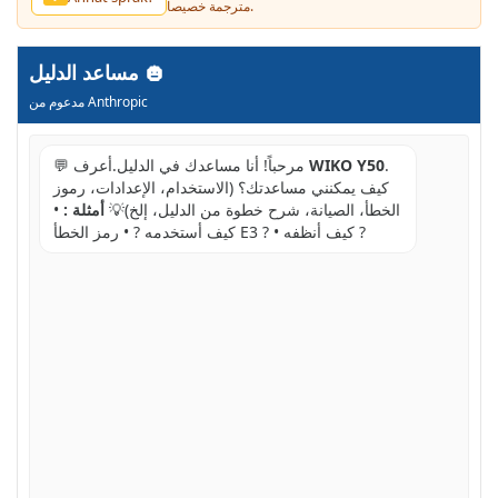
مترجمة خصيصاً.
مساعد الدليل
مدعوم من Anthropic
.
WIKO Y50
💬 مرحباً! أنا مساعدك في الدليل.أعرف
كيف يمكنني مساعدتك؟ (الاستخدام، الإعدادات، رموز
الخطأ، الصيانة، شرح خطوة من الدليل، إلخ)💡
أمثلة :
•
كيف أستخدمه ? • رمز الخطأ E3 ? • كيف أنظفه ?