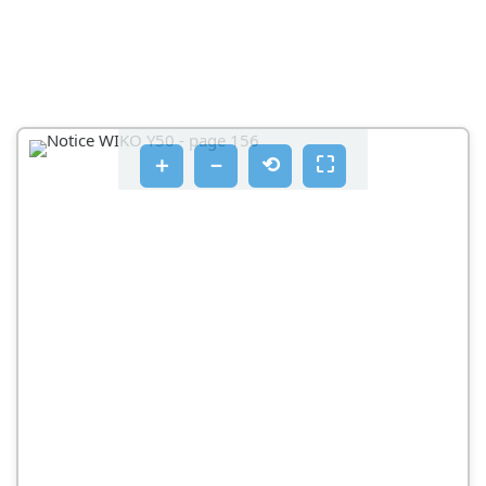
＋
－
⟲
⛶