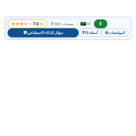
★
★
★
★
★
📄
⬇
7.0
AR
308 صفحات
/10
💬
❓
⚙️
المواصفات
10 أسئلة
سؤال الذكاء الاصطناعي