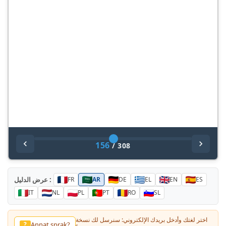
156
/
308
عرض الدليل :
FR
AR
DE
EL
EN
ES
IT
NL
PL
PT
RO
SL
اختر لغتك وأدخل بريدك الإلكتروني: سنرسل لك نسخة
Annat sprak?
?