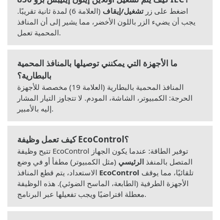
اضغط على زر
تشغيل/إيقاف
(العلامة 6) لمدة ثانية تقريبًا.
يجب أن يضيء الزر باللون الأخضر، مما يشير إلى أن المنافذ
المحمية تعمل.
ما الأجهزة التي يمكنني توصيلها بالمنافذ المحمية
بالبطارية؟
المنافذ المحمية بالبطارية (العلامة 19) مخصصة للأجهزة
الحرجة: الكمبيوتر، الشاشة، المودم. لا تتجاوز التيار المشار
إليه بالأمبير.
كيف تعمل وظيفة EcoControl؟
تتيح وظيفة EcoControl توفير الطاقة: عندما يكون الجهاز
المتصل بالمنفذ
الرئيسي
(مثل الكمبيوتر) مطفأ أو في وضع
تلقائيًا، مما يوقف
EcoControl
الاستعداد، يتم قطع المنافذ
الأجهزة الطرفية (الطابعة، الماسح الضوئي). هذه الوظيفة
معطلة افتراضيًا ويجب تفعيلها عبر البرنامج.