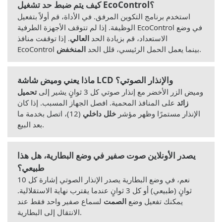
كيف يتم ضبط حد تشغيل EcoControl؟
استخدم برنامج التكوين المرفق. في الأداة، قم أولاً بتفعيل
الوظيفة. إذا لم تتوقف الأجهزة الطرفية EcoControl في وضع
الاستعداد، قم بزيادة الحد
العالي
. إذا توقفت منافذ
.
EcoControl بينما يعمل الحمل الرئيسي، قلل الحد
المنخفض
ماذا يعني وميض شاشة LCD والإنذار الصوتي؟
وميض الزر الأخضر مع إنذار صوتي كل 3 ثوانٍ يشير إلى
تحميل
زائد
على المنافذ المحمية. افصل الجهاز المسبب. إذا كان
الإنذار مستمرًا وظهر مؤشر
خلل داخلي
(12)، اتصل بخدمة ما
بعد البيع.
يصدر الأونلاين صوت صفير في وضع البطارية، هل هذا
طبيعي؟
نعم، في وضع البطارية يصدر الإنذار الصوتي إشارة كل 10
ثوانٍ (طبيعي) أو كل 3 ثوانٍ عندما يقترب نهاية الاستقلالية.
يمكنك تفعيل وضع
الصمت
لسماع صفير واحد فقط عند
الانتقال إلى البطارية.