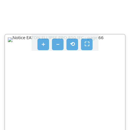
＋
－
⟲
⛶