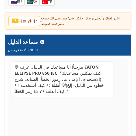
RU
SV
TR
اختر لغتك وأدخل بريدك الإلكتروني: سنرسل لك نسخة
다른 언어?
?
مترجمة خصيصاً.
مساعد الدليل
مدعوم من Anthropic
EATON
💬 مرحباً! أنا مساعدك في الدليل.أعرف
. كيف يمكنني مساعدتك؟
ELLIPSE PRO 850 IEC
(الاستخدام، الإعدادات، رموز الخطأ، الصيانة، شرح
خطوة من الدليل، إلخ)💡
أمثلة :
• كيف أستخدمه ? •
رمز الخطأ E3 ? • كيف أنظفه ?