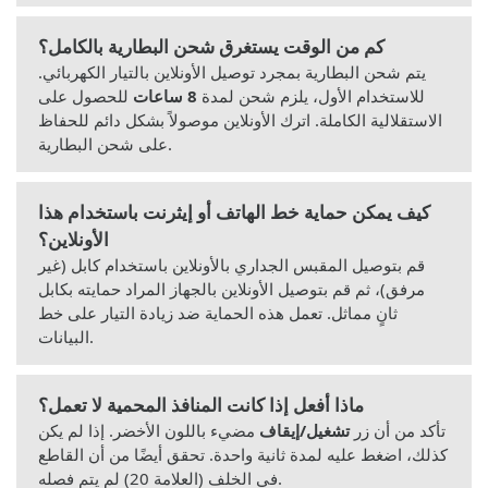
كم من الوقت يستغرق شحن البطارية بالكامل؟
يتم شحن البطارية بمجرد توصيل الأونلاين بالتيار الكهربائي.
للاستخدام الأول، يلزم شحن لمدة
8 ساعات
للحصول على
الاستقلالية الكاملة. اترك الأونلاين موصولاً بشكل دائم للحفاظ
على شحن البطارية.
كيف يمكن حماية خط الهاتف أو إيثرنت باستخدام هذا
الأونلاين؟
قم بتوصيل المقبس الجداري بالأونلاين باستخدام كابل (غير
مرفق)، ثم قم بتوصيل الأونلاين بالجهاز المراد حمايته بكابل
ثانٍ مماثل. تعمل هذه الحماية ضد زيادة التيار على خط
البيانات.
ماذا أفعل إذا كانت المنافذ المحمية لا تعمل؟
تأكد من أن زر
تشغيل/إيقاف
مضيء باللون الأخضر. إذا لم يكن
كذلك، اضغط عليه لمدة ثانية واحدة. تحقق أيضًا من أن القاطع
في الخلف (العلامة 20) لم يتم فصله.