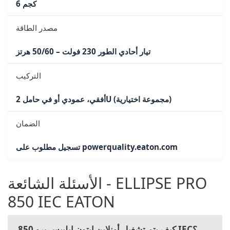
6 كجم
مصدر الطاقة
تيار أحادي الطور 230 فولت – 50/60 هرتز
التركيب
أفقي، عمودي أو في حامل 2U (مجموعة اختيارية)
الضمان
تسجيل مطلوب على powerquality.eaton.com
الأسئلة الشائعة - ELLIPSE PRO
850 IEC EATON
كيف يتم تشغيل أونلاين إيتون إيليبس برو 850 IEC؟